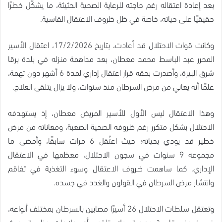
بعد إعادة اعتقاله رغم حاجته للرعاية الصحية الحثيثة، ما يشكّل خطرًا
حقيقيًا على حياته، خاصة في ظل ظروف الاعتقال القاسية.
وكانت قوات الاحتلال قد أعادت، بتاريخ 17/2/2026، اعتقال الأسير
المحرر عبد الباسط محمد معطان، بعد مداهمة منزله في بلدة برقا
شرق البيرة، وأصدرت بحقه قرار اعتقال إداري لمدة 6 أشهر دون تهمة،
علمًا أنه يعاني من مرض السرطان منذ سنوات، ولا يزال يتلقى العلاج.
وهذا الاعتقال ليس الأول للأسير المريض معطان، إذ يستهدفه
الاحتلال بشكل متكرر رغم ظروفه الصحية الصعبة، ومعاناته من مرض
خطير قد يودي بحياته؛ حيث اعتُقل 6 مرات سابقًا، وأمضى ما
مجموعه 9 سنوات في سجون الاحتلال، معظمها في الاعتقال
الإداري. كما ساهمت ظروف الاعتقال وسوء التغذية في تفاقم
وانتشار مرض السرطان في القولون والغدد في جسده.
وتعتقل سلطات الاحتلال 26 أسيرًا مصابين بالسرطان بمختلف أنواعه،
في ظروف قاسية وصعبة، ولا يتلقون أي علاجات مناسبة، حيث