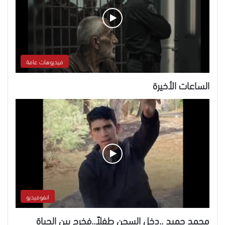
فيديوهات عامة
الساعات الأخيرة
انفوفيديو
محمد حميد ..دخل السجن طفلاً..فخرج بين الحياة