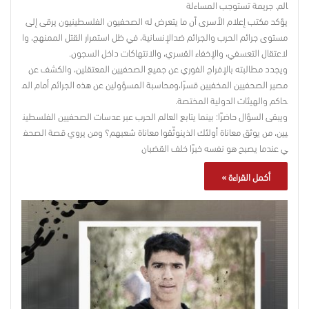
الم. جريمة تستوجب المساءلة
يؤكد مكتب إعلام الأسرى أن ما يتعرض له الصحفيون الفلسطينيون يرقى إلى
مستوى جرائم الحرب والجرائم ضدالإنسانية، في ظل استمرار القتل الممنهج، وا
لاعتقال التعسفي، والإخفاء القسري، والانتهاكات داخل السجون.
ويجدد مطالبته بالإفراج الفوري عن جميع الصحفيين المعتقلين، والكشف عن
مصير الصحفيين المخفيين قسرًا،ومحاسبة المسؤولين عن هذه الجرائم أمام الم
حاكم والهيئات الدولية المختصة.
ويبقى السؤال حاضرًا: بينما يتابع العالم الحرب عبر عدسات الصحفيين الفلسطين
يين، من يوثق معاناة أولئك الذينوثّقوا معاناة شعبهم؟ ومن يروي قصة الصحف
ي عندما يصبح هو نفسه خبرًا خلف القضبان
أكمل القراءة »