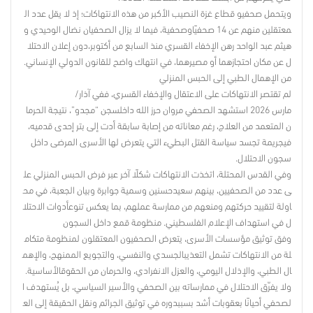
ويتحمل صحفيو قطاع غزة النصيب الأكبر من هذه الانتهاكات؛ إذ لا يقل عدد ال
معتقلين منهم عن 14 صحفيًاوصحفية، فيما لا يزال الصحفيان نضال الوحيدي و
هيثم عبد الواحد رهن الإخفاء القسري منذ السابع من أكتوبر،دون إعلان الاحتلا
ل عن مكان احتجازهما أو مصيرهما، في انتهاك واضح للقانون الدولي الإنساني.
من الإهمال الطبي إلى الحبس المنزلي
لم تقتصر الانتهاكات على الاعتقال والإخفاء القسري، ففي آذار/
مارس 2026 استشهد الصحفي مروان حرز الله داخلسجن “مجدو”، نتيجة الحرما
ن المتعمد من العلاج، رغم معاناته من إصابة سابقة أدت إلى بتر إحدى قدميه،
فيجريمة تجسد سياسة القتل البطيء التي يتعرض لها الأسرى المرضى داخل
سجون الاحتلال.
وفي القدس المحتلة، اتخذت الانتهاكات شكلًا آخر عبر فرض الحبس المنزلي عل
ى عدد من الصحفيين، بينهم سعيدحسنين وسمية جوابرة وبيان الجعبة، في مح
اولة لتقييد حركتهم ومنعهم من ممارسة عملهم، بما يعكس تنوعأدوات الاحتلا
ل في استهداف الإعلام الفلسطيني. منظومة قمع داخل السجون
وفق توثيق مؤسسات الأسرى، يتعرض الصحفيون المعتقلون لمنظومة متكام
لة من الانتهاكات تشمل التعذيبالجسدي والنفسي، والتجويع الممنهج، والإهم
ال الطبي، والإذلال اليومي، والعزل الانفرادي، والحرمان من الحقوقالأساسية.
ولا يفرّق الاحتلال في ممارساته بين الصحفي والأسير السياسي، بل يُستهدف ا
لصحفي أحيانًا بعقوبات أشد بسببدوره في توثيق الجرائم ونقل الحقيقة إلى الع