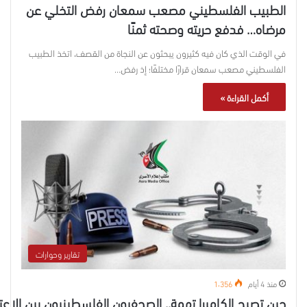
الطبيب الفلسطيني مصعب سمعان رفض التخلي عن
مرضاه… فدفع حريته وصحته ثمنًا
في الوقت الذي كان فيه كثيرون يبحثون عن النجاة من القصف، اتخذ الطبيب
الفلسطيني مصعب سمعان قرارًا مختلفًا؛ إذ رفض…
أكمل القراءة »
تقارير وحوارات
منذ 4 أيام
1٬356
حين تصبح الكاميرا تهمة.. الصحفيون الفلسطينيون بين الاعت