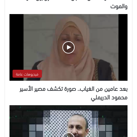
والموت
فيديوهات عامة
بعد عامين من الغياب.. صورة تكشف مصير الأسير
محمود الدريملي