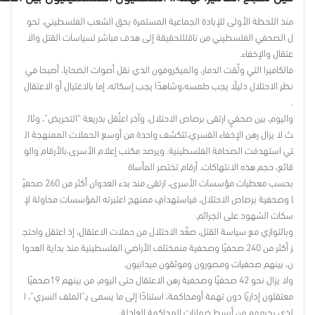
منذ اللحظة الأولى للإبادة الجماعية المستمرة بحق الشعب الفلسطيني، تحو
ل الصحفي الفلسطيني من ناقلللحقيقة إلى هدف مباشر لسياسات القتل والا
عتقال والإخفاء.
فالكاميرا التي وثّقت الدمار، والميكروفون الذي نقل أصوات الضحايا، أصبحا في
نظر الاحتلال دليلًا يجب طمسه،وشاهدًا يجب إسكاته، إما بالاغتيال أو الاعتقال
.
واليوم، بين صحفيٍ ارتقى برصاص الاحتلال، وآخر اعتُقل بذريعة “التحريض”، وثال
ث لا يزال رهن الإخفاء القسري،تتكشف واحدة من أوسع الحملات الممنهجة ال
تي استهدفت الصحافة الفلسطينية. ويرصد مكتب إعلام الأسرى،بالأرقام والو
قائع، حجم هذه الانتهاكات. أرقام تختصر المأساة
بحسب معطيات مؤسسات الأسرى، ارتقى منذ بدء العدوان أكثر من 260 صحفيً
ا وصحفية برصاص الاحتلال، فياستهدافٍ ممنهج اعتبرته المؤسسات محاولة لإ
سكات الشهود على الجرائم.
وبالتوازي مع سياسة القتل، صعّد الاحتلال من حملات الاعتقال، إذ اعتقل واحتج
ز أكثر من 240 صحفيًا وصحفية منمختلف الأراضي الفلسطينية منذ بداية العدوا
ن، بينهم صحفيات ومصورون وموثقون ميدانيون.
ولا يزال نحو 42 صحفيًا وصحفية رهن الاعتقال حتى اليوم، من بينهم 19صحفيًا
معتقلون إداريًا دون تهمة أومحاكمة، استنادًا إلى ما يسمى بـ”الملف السري”، ا
لذي يحرمهم من أبسط ضمانات المحاكمة العادلة.