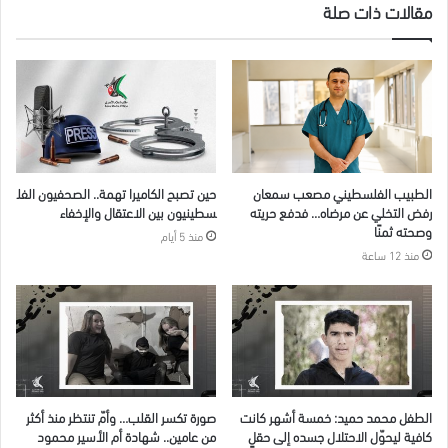
مقالات ذات صلة
الطبيب الفلسطيني مصعب سمعان
حين تصبح الكاميرا تهمة.. الصحفيون الفل
رفض التخلي عن مرضاه… فدفع حريته
سطينيون بين الاعتقال والإخفاء
وصحته ثمنًا
منذ 5 أيام
منذ 12 ساعة
الطفل محمد حميد: خمسة أشهر كانت
صورة تكسر القلب… وأمّ تنتظر منذ أكثر
كافية ليحوّل الاحتلال جسده إلى حقلٍ
من عامين.. شهادة أم الأسير محمود