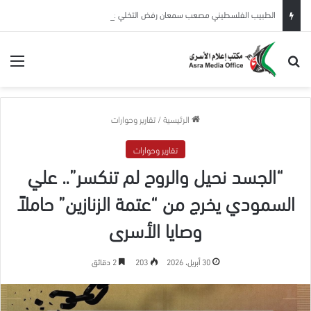
الطبيب الفلسطيني مصعب سمعان رفض التخلي عن مرضاه… فدفع حريته وصحته ثمنًا
بحث عن
الق
الرئيسية
/
تقارير وحوارات
تقارير وحوارات
“الجسد نحيل والروح لم تنكسر”.. علي
السمودي يخرج من “عتمة الزنازين” حاملاً
وصايا الأسرى
30 أبريل، 2026
203
2 دقائق