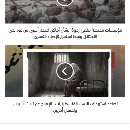
أماكن
احتجاز
أسرى
من
غزة
مؤسسات مختصة تتلقى ردودًا بشأن أماكن احتجاز أسرى من غزة لدى
لدى
الاحتلال وسط استمرار الإخفاء القسري
الاحتلال
وسط
تصاعد
استمرار
استهداف
الإخفاء
النساء
القسري
الفلسطينيات..
الإفراج
عن
ثلاث
أسيرات
واعتقال
أخريين
تصاعد استهداف النساء الفلسطينيات.. الإفراج عن ثلاث أسيرات
واعتقال أخريين