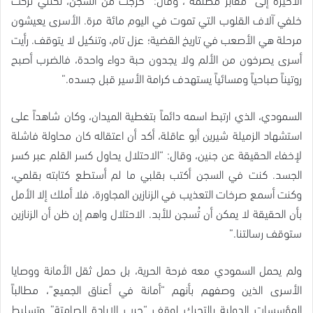
خلفي آلاف القلوب التي تموت في اليوم مائة مرة. الأسرى يعيشون
مرحلة هي الأصعب في تاريخ القضية؛ عزل تام، وتنكيل لا يتوقف. رأيت
أسرى يصرخون من الألم ولا يجدون حبة دواء واحدة، فالضرب أصبح
روتيناً صباحياً ومسائياً يستهدف كرامة الأسير قبل جسده.”
السمودي، الذي ارتبط اسمه دائماً بتغطية الميدان، وكان شاهداً على
استشهاد الزميلة شيرين أبو عاقلة، أكد أن اعتقاله كان محاولة فاشلة
لإخفاء الحقيقة عن جنين، وقال: “الاحتلال يحاول كسر القلم عبر كسر
الجسد. كنت في السجن أكتب بقلبي ما لم أستطع كتابته بقلمي،
وكنت أسمع صرخات التعذيب في الزنازين المجاورة، فلا أملك إلا الأمل
بأن الحقيقة لا يمكن أن تُسجن للأبد. الاحتلال واهم إن ظن أن الزنازين
ستوقف رسالتنا.”
ولم يحمل السمودي معه فرحة الحرية، بل حمل ثقل الأمانة ووصايا
الأسرى الذين وصفهم بأنهم “أمانة في أعناق الجميع”، مطالباً
المؤسسات الدولية بالتحرك لوقف “حرب الإبادة الصامتة” وتسليط