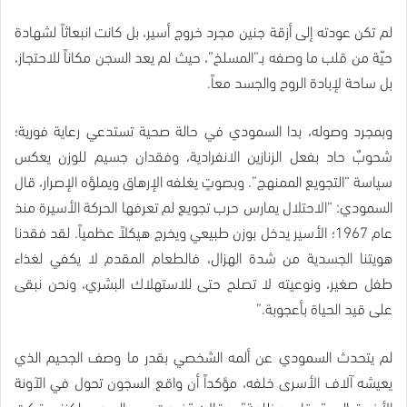
لم تكن عودته إلى أزقة جنين مجرد خروج أسير، بل كانت انبعاثاً لشهادة
حيّة من قلب ما وصفه بـ”المسلخ”، حيث لم يعد السجن مكاناً للاحتجاز،
بل ساحة لإبادة الروح والجسد معاً.
وبمجرد وصوله، بدا السمودي في حالة صحية تستدعي رعاية فورية؛
شحوبٌ حاد بفعل الزنازين الانفرادية، وفقدان جسيم للوزن يعكس
سياسة “التجويع الممنهج”. وبصوتٍ يغلفه الإرهاق ويملؤه الإصرار، قال
السمودي: “الاحتلال يمارس حرب تجويع لم تعرفها الحركة الأسيرة منذ
عام 1967؛ الأسير يدخل بوزن طبيعي ويخرج هيكلاً عظمياً. لقد فقدنا
هويتنا الجسدية من شدة الهزال، فالطعام المقدم لا يكفي لغذاء
طفل صغير، ونوعيته لا تصلح حتى للاستهلاك البشري، ونحن نبقى
على قيد الحياة بأعجوبة.”
لم يتحدث السمودي عن ألمه الشخصي بقدر ما وصف الجحيم الذي
يعيشه آلاف الأسرى خلفه، مؤكداً أن واقع السجون تحول في الآونة
الأخيرة إلى “مقابر مظلمة”، وقال: “خرجت من السجن، لكنني تركت