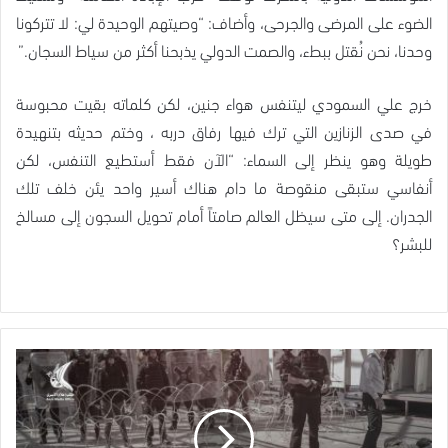
الضوء على المرضى والجرحى، وأضاف: “وصيتهم الوحيدة لي: لا تتركونا
وحدنا، نحن نُقتل ببطء، والصمت الدولي يذبحنا أكثر من سياط السجان.”
خرج علي السمودي ليتنفس هواء جنين، لكن كلماته بقيت محبوسة
في صدى الزنازين التي ترك فيها رفاق دربه ، وختم حديثه بتنهيدة
طويلة وهو ينظر إلى السماء: “الآن فقط أستطيع التنفس، لكن
أنفاسي ستبقى منقوصة ما دام هناك أسير واحد يئن خلف تلك
الجدران. إلى متى سيظل العالم صامتاً أمام تحويل السجون إلى مسالخ
للبشر؟
مؤسسات
مختصة
تتلقى
ردودًا
بشأن