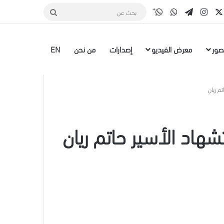
قناة الواتس أب
‫X
سبوك
انستقرام
تيلقرام
واتساب
بحث
عن
صور
معرض الفيديو
إصدارات
من نحن
EN
 ريان
اد الأسير حاتم ريان