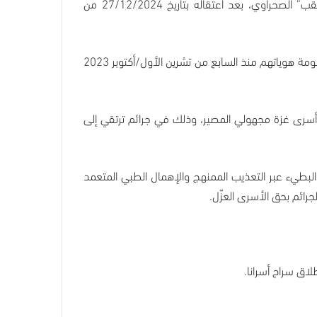
ينعى مكتب إعلام الأسرى ضابط الإسعاف الشهيد حاتم إسماعيل ريان (59 عامًا) من قطاع غزة، الذي ارتقى داخل سجن “النقب” الصحراوي، بعد اعتقاله بتاريخ 27/12/2024 من
إن ارتقاء الشهيد ريان داخل السجون يضاف إلى سجل جرائم الاحتلال المتواصلة بحق الأسرى، ليرتفع عدد شهداء الحركة الأسيرة المعلومة هوياتهم منذ السابع من تشرين الأول/أكتوبر 2023
، مع وجود عشرات وربما مئات من شهداء أسرى غزة مجهولي المصير، وذلك في جرائم ترتقي إلى
ل البطيء عبر التعذيب الممنهج والإهمال الطبي المتعمد
ائم بحق الأسرى العزّل.
اق سراح أسرانا.