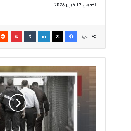
الخميس 12 فبراير 2026
فيسبوك
‫X
لينكدإن
بينتيريس
شاركها
قائمة
بأسماء
أسرى
صدرت
بحقهم
أوامر
اعتقال
إداري