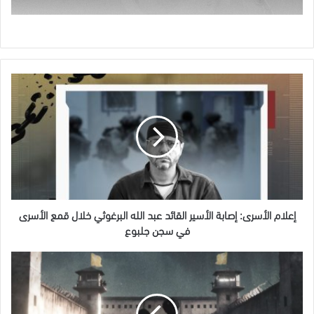
إعلام
الأسرى:
إصابة
الأسير
القائد
عبد
الله
البرغوثي
خلال
قمع
إعلام الأسرى: إصابة الأسير القائد عبد الله البرغوثي خلال قمع الأسرى
الأسرى
في سجن جلبوع
في
سجن
طفولة
جلبوع
خلف
الإداري..
حكاية