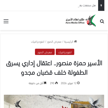
هل سمعت بعقوبة “خدمة الجمهور”؟
بحث عن
الق
الرئيسية
/
معرض الصور
/
انفوجرافيك
انفوجرافيك
معرض الصور
الأسير حمزة منصور.. اعتقال إداري يسرق
الطفولة خلف قضبان مجدو
12 فبراير، 2026
290
أقل من دقيقة