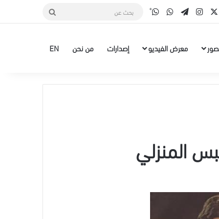
قناة الواتس أب
‫X
سبوك
انستقرام
تيلقرام
واتساب
بحث
عن
صور
معرض الفيديو
إصدارات
من نحن
EN
حبس المنزلي