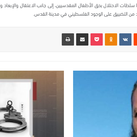
هجها سلطات الاحتلال بحق الأطفال المقدسيين، إلى جانب الاعتقال والإبع
يد من التضييق على الوجود الفلسطيني في مدينة القدس.
ت
Odnoklassniki
‫Pocket
مشاركة عبر البريد
طباعة
أطباء
غزة
خلف
القضبان..
الاحتلال
يواصل
استهداف
المنظومة
الصحية
بالاعتقال