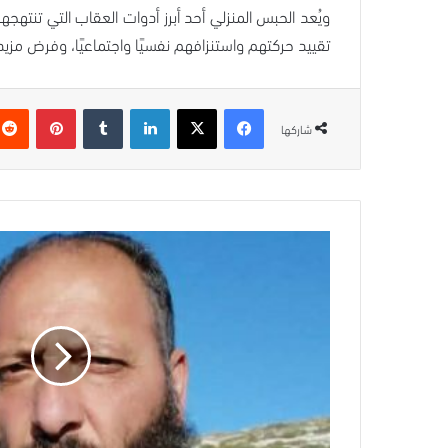
ويُعد الحبس المنزلي أحد أبرز أدوات العقاب التي تنت
تقييد حركتهم واستنزافهم نفسيًا واجتماعيًا، وفرض مز
فيسبوك
‫X
لينكدإن
بينتيريس
شاركها
الأسير
رياض
النمورة
يواجه
خطرًا
حقيقيًا
على
حياته
نتيجة
الإهمال