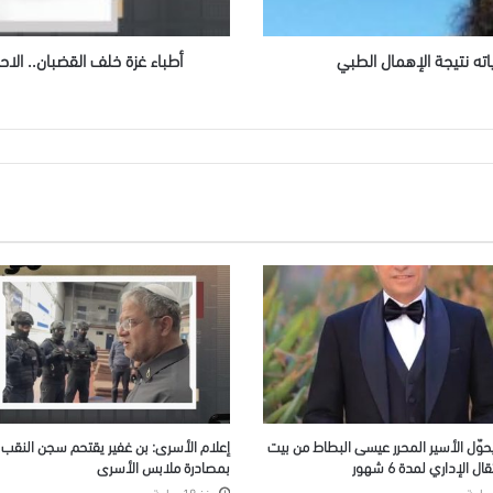
والتعذيب
ياته نتيجة الإهمال الطبي
أطباء غزة خلف القضبان.. الا
يحوّل الأسير المحرر عيسى البطاط من بيت
إعلام الأسرى: بن غفير يقتحم سجن النقب و
ل الإداري لمدة 6 شهور
بمصادرة ملابس الأسرى
منذ 18 ساعة