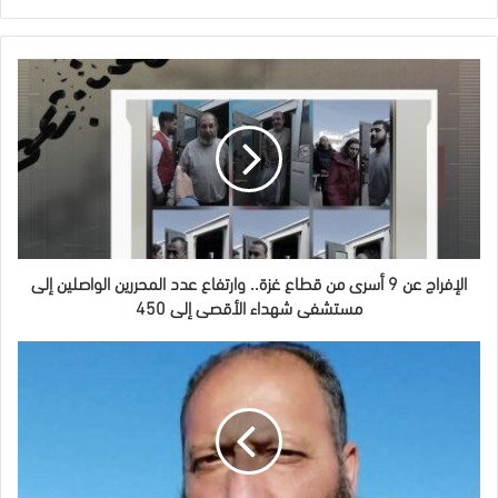
الإفراج
عن
9
أسرى
من
قطاع
غزة..
وارتفاع
عدد
المحررين
الإفراج عن 9 أسرى من قطاع غزة.. وارتفاع عدد المحررين الواصلين إلى
الواصلين
مستشفى شهداء الأقصى إلى 450
إلى
مستشفى
الأسير
شهداء
رياض
الأقصى
النمورة
إلى
يواجه
450
خطرًا
حقيقيًا
على