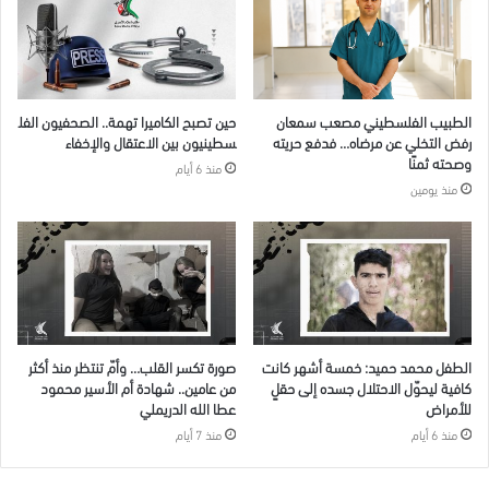
الطبيب الفلسطيني مصعب سمعان
حين تصبح الكاميرا تهمة.. الصحفيون الفل
رفض التخلي عن مرضاه… فدفع حريته
سطينيون بين الاعتقال والإخفاء
وصحته ثمنًا
منذ 6 أيام
منذ يومين
الطفل محمد حميد: خمسة أشهر كانت
صورة تكسر القلب… وأمّ تنتظر منذ أكثر
كافية ليحوّل الاحتلال جسده إلى حقلٍ
من عامين.. شهادة أم الأسير محمود
للأمراض
عطا الله الدريملي
منذ 6 أيام
منذ 7 أيام