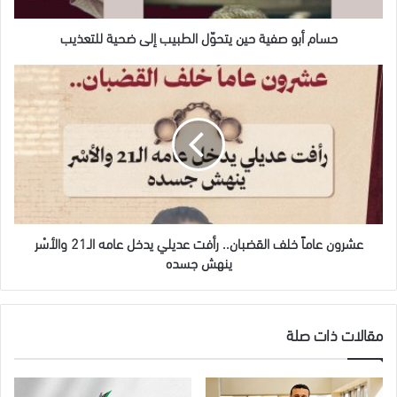
للتعذيب
حسام أبو صفية حين يتحوّل الطبيب إلى ضحية للتعذيب
عشرون
عاماً
خلف
القضبان..
رأفت
عديلي
يدخل
عامه
الـ21
والأسْر
عشرون عاماً خلف القضبان.. رأفت عديلي يدخل عامه الـ21 والأسْر
ينهش
ينهش جسده
جسده
مقالات ذات صلة