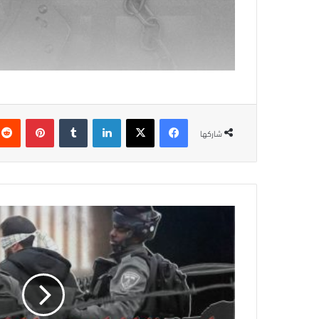
فيسبوك
‫X
لينكدإن
بينتيريس
شاركها
بالأسماء..
قوات
الاحتلال
تعتقل
مواطنين
بينهم
طفلان
وجريح