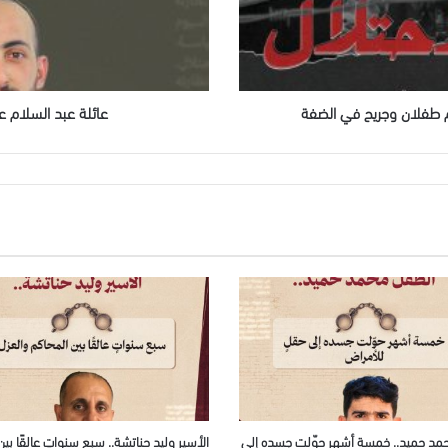
سبع
سنوات!
هم طفلان وجريح في الضفة
عائلة عبد السلام ع
مد حميد.. خمسة أشهر حوّلت جسده إلى
الأسير وليد حناتشة.. سبع سنواتٍ عالقًا بين