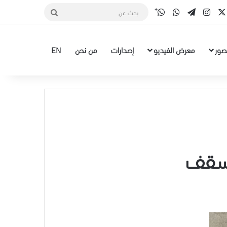
قناة الواتس أب
‫X
سبوك
انستقرام
تيلقرام
واتساب
بحث
عن
صور
معرض الفيديو
إصدارات
من نحن
EN
ا سقف