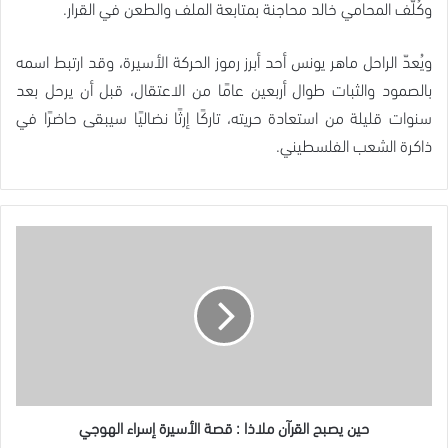
وكُلّف المحامي خالد محاجنة بمتابعة الملف والطعن في القرار.
ويُعدّ الراحل ماهر يونس أحد أبرز رموز الحركة الأسيرة، وقد ارتبط اسمه
بالصمود والثبات طوال أربعين عامًا من الاعتقال، قبل أن يرحل بعد
سنوات قليلة من استعادة حريته، تاركًا إرثًا نضاليًا سيبقى حاضرًا في
ذاكرة الشعب الفلسطيني.
حين
يصبح
القرآن
ملاذا
:
قصة
الأسيرة
إسراء
الهوجي
حين يصبح القرآن ملاذا : قصة الأسيرة إسراء الهوجي