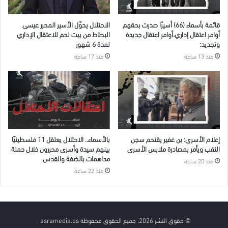
قائمة بأسماء (66) أسيرًا صدرت بحقهم
الاحتلال يحوّل الأسير المحرر عيسى
أوامر اعتقال إداري،أوامر اعتقال جديدة
البطاط من بيت لحم للاعتقال الإداري
وتجديد:
لمدة 6 شهور
منذ 13 ساعة
منذ 17 ساعة
إعلام الأسرى: بن غفير يقتحم سجن
بالأسماء.. الاحتلال يعتقل 11 فلسطينيًا
النقب ويأمر بمصادرة ملابس الأسرى
بينهم سيدة وأسرى محررون خلال حملة
مداهمات بالضفة والقدس
منذ 20 ساعة
منذ 22 ساعة
© حقوق النشر 2026، جميع الحقوق محفوظة asramedia.ps .