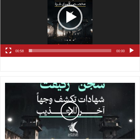
00:58
00:00
سجن
"ركيفت"..
شهادات
تكشف
وجهاً
آخر
للتعذيب