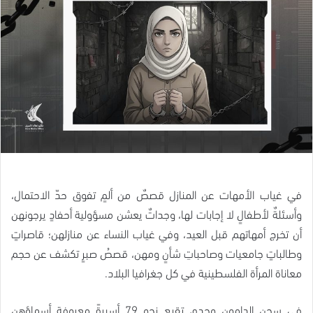
في غياب الأمهات عن المنازل قصصٌ من ألمٍ تفوق حدّ الاحتمال،
وأسئلةٌ لأطفالٍ لا إجابات لها، وجداتٌ يعشن مسؤولية أحفادٍ يرجونهن
أن تخرج أمهاتهم قبل العيد، وفي غياب النساء عن منازلهن؛ قاصراتٍ
وطالباتٍ جامعيات وصاحباتِ شأنٍ ومهن، قصصُ صبرٍ تكشف عن حجم
معاناة المرأة الفلسطينية في كل جغرافيا البلاد.
في سجن الدامون وحده، تقبع نحو 79 أسيرةً معروفة أسماؤهن