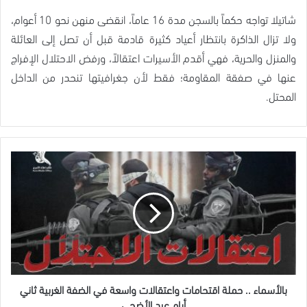
شاتيلا تواجه حكماً بالسجن مدة 16 عاماً، انقضى منهن نحو 10 أعوام،
ولا تزال الذاكرة بانتظار أعياد كثيرة قادمة قبل أن تصل إلى العائلة
والمنزل والحرية، فهي أقدم الأسيرات اعتقالاً، ورفض الاحتلال الإفراج
عنها في صفقة المقاومة؛ فقط لأن جغرافيتها تنحدر من الداخل
المحتل.
بالأسماء
..
حملة
اقتحامات
واعتقالات
واسعة
في
الضفة
الغربية
ثاني
بالأسماء .. حملة اقتحامات واعتقالات واسعة في الضفة الغربية ثاني
أيام
أيام عيد الأضحى