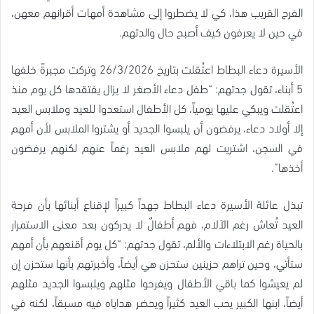
الفرح القريب هذا، كي لا يضطروا إلى مشاهدة أمهات أقرانهم معهن،
في حين لا يعرفون كيف أصبح حال والدتهم.
الأسيرة دعاء البطاط اعتُقلت بتاريخ 26/3/2026 وتركت مجبرةً خلفها
5 أبناء، تقول جدتهم: “طفل دعاء الأصغر لا يزال يفتقدها كل يوم منذ
اعتُقلت ويبكي عليها يومياً، كل الأطفال استعدوا للعيد وملابس العيد
إلا أولاد دعاء، يرفضون أن يلبسوا الجديد أو يشتروا الملابس لأن أمهم
في السجن، اشتريت لهم ملابس العيد رغماً عنهم لكنهم يرفضون
أخذها”.
تبذل عائلة الأسيرة دعاء البطاط جهداً كبيراً لإقناع أبنائها بأن فرحة
العيد تُعاش رغم الآلام، فهم أطفالٌ لا يدركون بعد معنى الاستمرار
بالحياة رغم الابتلاءات والألم، تقول جدتهم: “كل يوم أقنعهم بأن أمهم
ستأتي، وحين تراهم حزينين ستحزن هي أيضاً، وأخبرتهم بأنها ستحزن إن
لم يعيشوا كما باقي الأطفال ويفرحوا مثلهم ويلبسوا الجديد مثلهم
أيضاً، ابنها الكبير يحب العيد كثيراً ويحضر هداياه فيه مسبقاً، لكنه في