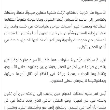
الأسيرة منار كراجة باعتقالها تركت خلفها طفلين مجبرةً، طفلاً وطفلة،
وتقاسي إلى جانب الأسيرتين أمينة الطويل ودانا جودة ظروفاً اعتقالية
استثنائية وصعبة، فهن أسيرات حوامل متواجدات في قسم واحد، ولا
تتركهن إدارة السجن وشأنهن، بل يتم قمعهن أيضاً ويُحرمن باعتقالهن
المستمر من فحوصات وأدوية وفيتامينات تحتاجها الحامل، خاصة في
أشهر الحمل الأولى.
ليلى 3 سنوات، وأيمن 4 سنوات، هما طفلا الأسيرة منار كراجة اللذان
ينتظران حريتها على أحرّ من الجمر، يعيشان بين جدتيهما خلال الأسبوع،
وتتناقلهما الجدات بمحبة ورأفة في انتظار أن تنال أمهما حريتها،
وبطفولتهما لا يعرفان معنى السجون.
أيمن تمر عليه لحظات الصباح حين يذهب إلى روضته دون أن تكون
والدته هي من تجهزه، وهو الطفل الذكي الذي يردد دائماً في كل
جلسة بأن أمه في السجن، ويشتاق إليها هو وشقيقته ليلى، وينتظران