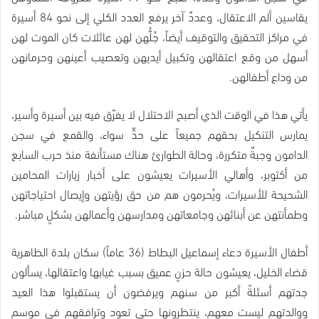
يقاسين ألم الاعتقال، وعددٌ آخر يرفع العدد الكلي إلى نحو 84 أسيرة
في مراكز التحقيق والتوقيف أيضاً، جُلُّهن لهن عائلات كان الموت لهن
أسهل من وقع اعتقالهن وتكبيل أيديهن وتعصيب أعينهن وحرمانهن
من وداع أطفالهن.
يأتي هذا في الوقت الذي أصبح الاحتلال لا يفرّق فيه بين أسيرة وأسير،
يمارس التنكيل بحقهم جميعاً على حدٍّ سواء، والقمع في سجن
الدامون وجبةٌ متكررة، وحالة الطوارئ هناك مستأنفة منذ حرب السابع
من أكتوبر، وأهالي الأسيرات يعيشون على أخبار زيارات المحامين
الشحيحة للأسيرات، ويُحرمون هم من حق رؤيتهن وإيصال احتياجاتهن
وطمأنتهن عن أبنائهن وجامعاتهن ومدارسهن وأعمالهن بشكلٍ مباشر.
أطفال الأسيرة دعاء إسماعيل البطاط (36 عاماً) سكان بلدة الظاهرية
قضاء الخليل، يعيشون حالة حزنٍ عميق بسبب غيابها واعتقالها، يسألون
جدتهم أسئلةً أكبر من سنهم ويرفضون أن يستقبلوا هذا العيد
ووالدتهم ليست معهم، ينتظرونها حتى تعود وترافقهم في موسم