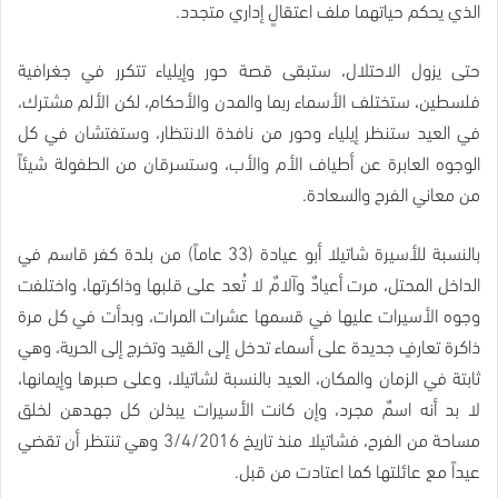
الذي يحكم حياتهما ملف اعتقالٍ إداري متجدد.
حتى يزول الاحتلال، ستبقى قصة حور وإيلياء تتكرر في جغرافية
فلسطين، ستختلف الأسماء ربما والمدن والأحكام، لكن الألم مشترك،
في العيد ستنظر إيلياء وحور من نافذة الانتظار، وستفتشان في كل
الوجوه العابرة عن أطياف الأم والأب، وستسرقان من الطفولة شيئاً
من معاني الفرح والسعادة.
بالنسبة للأسيرة شاتيلا أبو عيادة (33 عاماً) من بلدة كفر قاسم في
الداخل المحتل، مرت أعيادٌ وآلامٌ لا تُعد على قلبها وذاكرتها، واختلفت
وجوه الأسيرات عليها في قسمها عشرات المرات، وبدأت في كل مرة
ذاكرة تعارفٍ جديدة على أسماء تدخل إلى القيد وتخرج إلى الحرية، وهي
ثابتة في الزمان والمكان، العيد بالنسبة لشاتيلا، وعلى صبرها وإيمانها،
لا بد أنه اسمٌ مجرد، وإن كانت الأسيرات يبذلن كل جهدهن لخلق
مساحة من الفرح، فشاتيلا منذ تاريخ 3/4/2016 وهي تنتظر أن تقضي
عيداً مع عائلتها كما اعتادت من قبل.