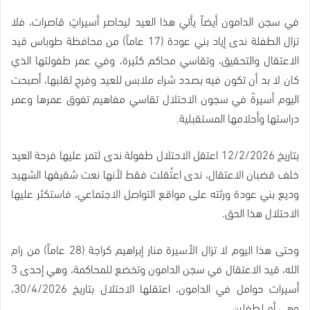
في سجن الدامون أيضاً يأتي هذا العيد ليحاصر أسيراتٍ قاصرات، فلا
تزال الطفلة ندى إياد بني عودة (17 عاماً) من محافظة طوباس قيد
الاعتقال والتحقيق، وتقاسي محاكم كثيرة، وفي عمر طفولتها الذي
كان لا بد أن تكون فيه بصدد شراء ملابس للعيد وفرحٍ لقلبها، أصبحت
اليوم أسيرةً في سجون الاحتلال تقاسي مفاهيم تفوق عمرها وعمر
دراستها وأحلامها المستقبلية.
بتاريخ 12/2/2026 اعتقل الاحتلال طفولة ندى لتمر عليها فرحة العيد
خلف قضبان الاعتقال، ندى اعتُقلت فقط لأنها نعت شقيقها الشهيد
وديع بني عودة ورثته على مواقع التواصل الاجتماعي، فاستكثر عليها
الاحتلال هذا الحق.
وحتى هذا اليوم لا تزال الأسيرة منار إبراهيم كراجة (28 عاماً) من رام
الله، قيد الاعتقال في سجن الدامون وتخضع للمحاكمة، وهي إحدى 3
أسيرات حوامل في الدامون، اعتقلها الاحتلال بتاريخ 30/4/2026،
وهي أم لطفلين.