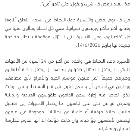
هذا العيد يرفض كل شيء ويقول: حتى تتحرر أمي”.
في كل يوم يمضي والأسيرة دعاء البطاط في السجن، يتعلق أبناؤها
بغيابها أكثر فأكثر ويرفضون نسيانها، ففي كل لحظة يسألون عنها في
كل تفاصيلهم، وهي الأسيرة التي لا تزال موقوفة بانتظار محاكمة
جديدة لها بتاريخ 14/6/2026.
الأسيرة دعاء البطاط هي واحدة من أكثر من 24 أسيرة من الأمهات
اللواتي لا يعتقل الاحتلال ذاكرتهن وحدها، بل يعتقل ذاكرة أطفالهن
وصبرهم جميعاً، تمر عليهن مواسم العيد والأفراح بألمٍ مضاعف،
ويحاولن في أسرهن أن يصنعن الفرح على قدر المستطاع، في الوقت
الذي تحاصر فيه إدارة سجن الدامون طقوسهن العبادية والدينية
وتفرض قوانين حتى على لباسهن، ما يضطر الأسيرات إلى تفصيل
ملابس صلاة مرقعة أو كاملة من بطانيات موجودة في غرفهن
ليصنعن لأنفسهن جوّ حياة، وإن كانت مؤلمة إلا أنها تقاوم غطرسة
السجان ووحشيته.