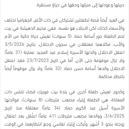
حريتها وعودتها إلى منزلها وحقها في حياةٍ مستقرة.
في العيد أيضاً قصة لطفلتين تشتركان في ذات الألم، الجغرافيا تختلف
والأسماء كذلك لكن الابتلاء هو نفسه، ففي مخيم الدهيشة في بيت
لحم الطفلة حور أسامة حماد (5 سنوات) تعيش حياة خالية من الأم
والأب، فكلاهما معتقلان في سجون الاحتلال، بتاريخ 3/5/2026
اعتقل الاحتلال والدتها الأسيرة إسلام عبد المجيد عمارنة (31 عاماً)
ولا تزال موقوفة حتى الآن، أما في تاريخ 23/7/2023 فقد اعتقل
الاحتلال والدها أسامة حسن حماد (32 عاماً) ولا يزال موقوفاً أيضاً
بانتظار محاكمة.
وكحور، تعيش طفلة أخرى في بلدة بيت فوريك قضاء نابلس ذات
المعاناة، هي الطفلة إيلياء مصعب مليطات (8 سنوات)، فوالدتها
الأسيرة أسيل عبد الكريم حماد (34 عاماً) معتقلة منذ تاريخ
3/6/2025، ووالدها مصعب مليطات (41 عاماً) اعتُقل بعد اعتقال
زوجته بنحو 3 أشهر، وتُركت إيلياء تقاسي وجع انتظارهما في الوقت