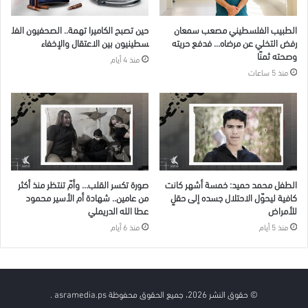
الطبيب الفلسطيني مصعب سمعان
حين تصبح الكاميرا تهمة.. الصحفيون الفل
رفض التخلي عن مرضاه… فدفع حريته
سطينيون بين الاعتقال والإخفاء
وصحته ثمنًا
منذ 4 أيام
منذ 5 ساعات
الطفل محمد حميد: خمسة أشهر كانت
صورة تكسر القلب… وأمّ تنتظر منذ أكثر
كافية ليحوّل الاحتلال جسده إلى حقلٍ
من عامين.. شهادة أم الأسير محمود
للأمراض
عطا الله الدريملي
منذ 5 أيام
منذ 6 أيام
© حقوق النشر 2026، جميع الحقوق محفوظة asramedia.ps .