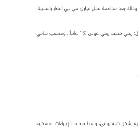
ذلك بعد مداهمة محل تجاري في حي النقار بالمدينة،
وفي بلدة بيت أمر شمال الخليل، اقتحمت قوات الاحتلال البلدة واعتقلت كلاً من: المسن يوسف حسن إخليل (72 عاماً)، والأطفال: ربحي محمد ربحي عوض (15 عاماً)، ومصعب صافي
بية بشكل شبه يومي، وسط تصاعد الإجراءات العسكرية