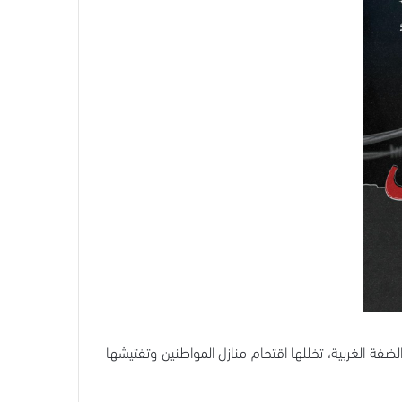
ت واسعة في أنحاء متفرقة من الضفة الغربية، تخللها اقتحام منازل المواطنين وتفتيشها