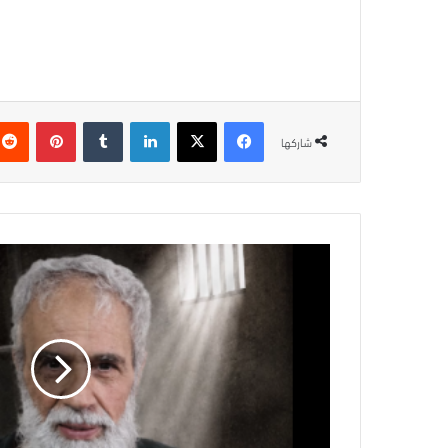
فيسبوك
‫X
لينكدإن
بينتيريس
شاركها
عبد
الخالق
النتشة..
عمرٌ
في
الاعتقال
وآلام
لا
تنتهي