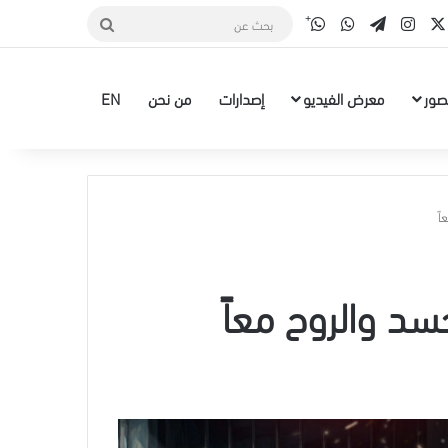
قناة الواتس أب
‫X
سبوك
انستقرام
تيلقرام
واتساب
بحث
عن
صور
معرض الفيديو
إصدارات
من نحن
EN
اً
سد والروح معاً