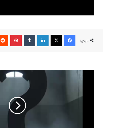
فيسبوك
‫X
لينكدإن
بينتيريس
شاركها
ما
معنى
العزل؟