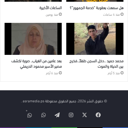
هل سمعت بعقوبة “خدمة الجمهور”؟
الساعات الأخيرة
منذ 4 ساعات
منذ يومين
محمد حميد ..دخل السجن طفلاً..فخرج
بعد عامين من الغياب.. صورة تكشف
بين الحياة والموت
مصير الأسير محمود الدريملي
منذ 5 أيام
منذ 6 أيام
© حقوق النشر 2026، جميع الحقوق محفوظة asramedia.ps .
فيسبوك
‫X
انستقرام
تيلقرام
واتساب
قناة