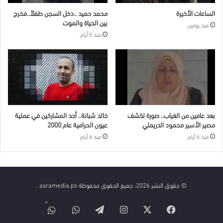
الساعات الأخيرة
محمد حميد ..دخل السجن طفلاً..فخرج
بين الحياة والموت
منذ يومين
منذ 5 أيام
بعد عامين من الغياب.. صورة تكشف
خالد شبانة.. أحد المشاركين في عملية
مصير الأسير محمود الدريملي
عيون الحرامية عام 2000
منذ 6 أيام
منذ 6 أيام
© حقوق النشر 2026، جميع الحقوق محفوظة asramedia.ps .
فيسبوك
‫X
انستقرام
تيلقرام
واتساب
قناة