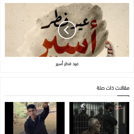
عيد
فطر
أسير
عيد فطر أسير
مقالات ذات صلة