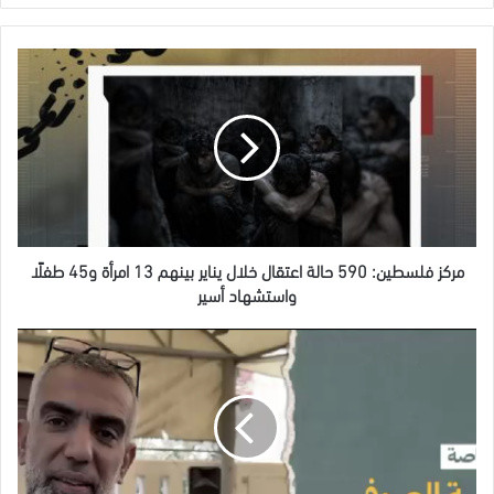
مركز
فلسطين:
590
حالة
اعتقال
خلال
يناير
بينهم
13
امرأة
مركز فلسطين: 590 حالة اعتقال خلال يناير بينهم 13 امرأة و45 طفلًا
و45
واستشهاد أسير
طفلًا
واستشهاد
منسق
أسير
الفصائل
الفلسطينية
يطالب
المجتمع
الدولي
والصليب