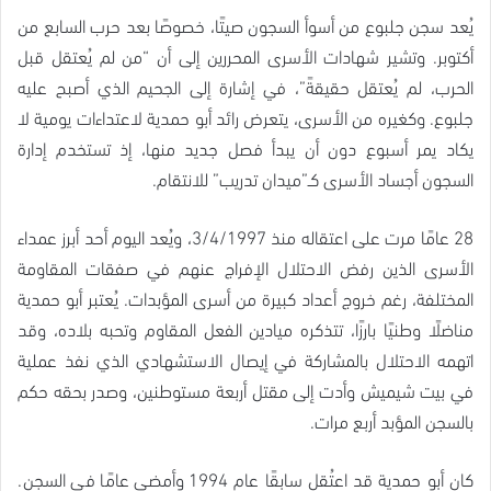
يُعد سجن جلبوع من أسوأ السجون صيتًا، خصوصًا بعد حرب السابع من
أكتوبر. وتشير شهادات الأسرى المحررين إلى أن “من لم يُعتقل قبل
الحرب، لم يُعتقل حقيقةً”، في إشارة إلى الجحيم الذي أصبح عليه
جلبوع. وكغيره من الأسرى، يتعرض رائد أبو حمدية لاعتداءات يومية لا
يكاد يمر أسبوع دون أن يبدأ فصل جديد منها، إذ تستخدم إدارة
السجون أجساد الأسرى كـ”ميدان تدريب” للانتقام.
28 عامًا مرت على اعتقاله منذ 3/4/1997، ويُعد اليوم أحد أبرز عمداء
الأسرى الذين رفض الاحتلال الإفراج عنهم في صفقات المقاومة
المختلفة، رغم خروج أعداد كبيرة من أسرى المؤبدات. يُعتبر أبو حمدية
مناضلًا وطنيًا بارزًا، تتذكره ميادين الفعل المقاوم وتحبه بلاده، وقد
اتهمه الاحتلال بالمشاركة في إيصال الاستشهادي الذي نفذ عملية
في بيت شيميش وأدت إلى مقتل أربعة مستوطنين، وصدر بحقه حكم
بالسجن المؤبد أربع مرات.
كان أبو حمدية قد اعتُقل سابقًا عام 1994 وأمضى عامًا في السجن.