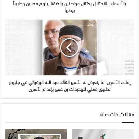
بالأسماء.. الاحتلال يعتقل مواطنين بالضفة بينهم محررين وطبيباً
بيطرياً
إعلام
الأسرى:
ما
يتعرض
له
الأسير
القائد
عبد
الله
البرغوثي
إعلام الأسرى: ما يتعرض له الأسير القائد عبد الله البرغوثي في جلبوع
في
تطبيق فعلي لتهديدات بن غفير بإعدام الأسرى
جلبوع
تطبيق
فعلي
مقالات ذات صلة
لتهديدات
بن
غفير
بإعدام