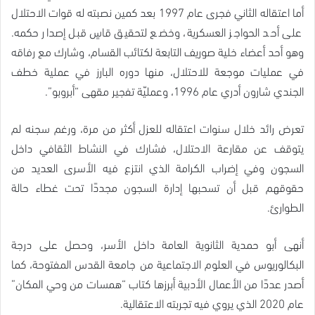
أما اعتقاله الثاني فجرى عام 1997 بعد كمين نصبته له قوات الاحتلال
على أحد الحواجز العسكرية، وخضع لتحقيق قاسٍ قبل إصدار حكمه.
وهو أحد أعضاء خلية صوريف التابعة لكتائب القسام، وشارك مع رفاقه
في عمليات موجعة للاحتلال، منها دوره البارز في عملية خطف
الجندي شارون أدري عام 1996، وعمليّة تفجير مقهى “أبروبو”.
تعرض رائد خلال سنوات اعتقاله للعزل أكثر من مرة، ورغم سجنه لم
يتوقف عن مقارعة الاحتلال، فشارك في النشاط الثقافي داخل
السجون وفي إضراب الكرامة الذي انتزع فيه الأسرى العديد من
حقوقهم قبل أن تسحبها إدارة السجون مجددًا تحت غطاء حالة
الطوارئ.
أنهى أبو حمدية الثانوية العامة داخل الأسر، وحصل على درجة
البكالوريوس في العلوم الاجتماعية من جامعة القدس المفتوحة، كما
أصدر عددًا من الأعمال الأدبية أبرزها كتاب “همسات من وحي المكان”
عام 2020 الذي يروي فيه تجربته الاعتقالية.