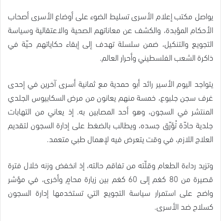
يواصل مكتب إعلام الأسرى تسليط الضوء على أوضاع الأسرى أصحاب
الأحكام المؤبدة، والكشف عن معاناتهم الصحية والاعتقالية وسياسة
التجويع والتنكيل، ضمن سلسلة تهدف إلى إبقاء حكاياتهم حيّة في
ذاكرة الشعب الفلسطيني وأحرار العالم.
يتواجد اليوم الأسير رائد أبو حمدية مع ثمانية أسرى آخرين في إحدى
غرف سجن جلبوع، خمسة منهم يعانون من مرض السكابيوس الجلدي
المنتشر في السجون، وهو أحد المصابين به. إذ يعاني من التهابات
جلدية حادّة تُؤرّق جسده، ويطالب بالضغط على إدارة السجون لتقديم
العلاج اللازم، في وقت يتعرض فيه لإهمال طبي متعمد.
وتزيد رداءة الطعام وقلّته من تفاقم حالته، إذ انخفض وزنه خلال فترة
قصيرة من 80 كغم إلى 60 كغم بين زيارة محامٍ وأخرى، في مؤشر
واضح على استمرار سياسة التجويع التي تستخدمها إدارة السجون
كسلاح ضد الأسرى.