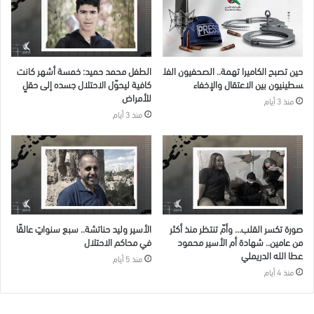
الأسرى
حين تصبح الكاميرا تهمة.. الصحفيون الفل
الطفل محمد حميد: خمسة أشهر كانت
سطينيون بين الاعتقال والإخفاء
كافية ليحوّل الاحتلال جسده إلى حقلٍ
للأمراض
منذ 3 أيام
منذ 3 أيام
صورة تكسر القلب… وأمّ تنتظر منذ أكثر
الأسير وليد حناتشة.. سبع سنواتٍ عالقًا
من عامين.. شهادة أم الأسير محمود
في محاكم الاحتلال
عطا الله الدريملي
منذ 5 أيام
منذ 4 أيام