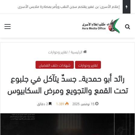
إعلام الأسرى: بن غفير يقتحم سجن النقب ويأمر بمصادرة ملابس الأسرى
بحث عن
الق
الرئيسية
/
تقارير وحوارات
تقارير وحوارات
شهادات خلف القضبان
رائد أبو حمدية.. جسدٌ يتآكل في جلبوع
تحت القمع والتجويع ومرض السكابيوس
15 نوفمبر، 2025
1٬389
2 دقائق