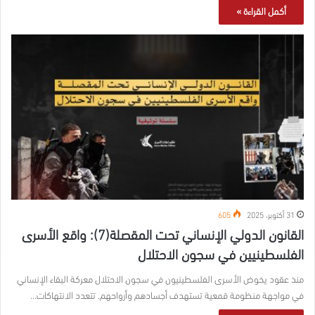
أكمل القراءة »
31 أكتوبر، 2025
605
القانون الدولي الإنساني تحت المقصلة(7): واقع الأسرى
الفلسطينيين في سجون الاحتلال
منذ عقود يخوض الأسرى الفلسطينيون في سجون الاحتلال معركة البقاء الإنساني
في مواجهة منظومة قمعية تستهدف أجسادهم وأرواحهم. تتعدد الانتهاكات…