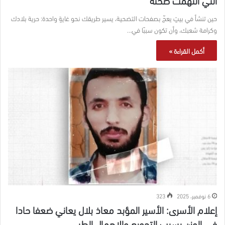
حين تنشأ في بيتٍ يعجّ بصفحات التضحية، يسير طريقك نحو غايةٍ واحدة: حرية بلادك
وكرامة شعبك، وأن تكون سببًا في…
أكمل القراءة »
6 نوفمبر، 2025
323
إعلام الأسرى: الأسير المؤبد معاذ بلال يعاني ضعفا حادا
في الوزن بسبب التجويع والإهمال الطبي