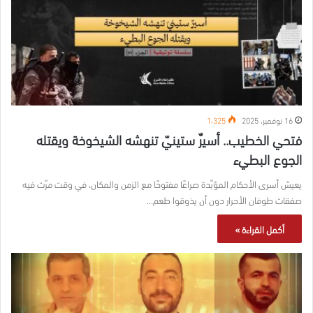
16 نوفمبر، 2025
1٬325
فتحي الخطيب.. أسيرٌ ستينيّ تنهشه الشيخوخة ويقتله
الجوع البطيء
يعيش أسرى الأحكام المؤبّدة صراعًا مفتوحًا مع الزمن والمكان، في وقت مرّت فيه
صفقات طوفان الأحرار دون أن يذوقوا طعم…
أكمل القراءة »