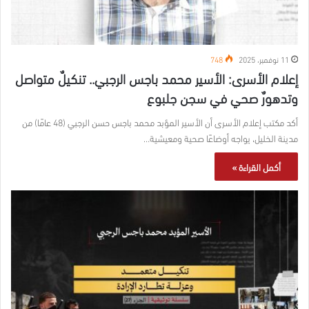
11 نوفمبر، 2025
748
إعلام الأسرى: الأسير محمد باجس الرجبي.. تنكيلٌ متواصل
وتدهورٌ صحي في سجن جلبوع
أكد مكتب إعلام الأسرى أن الأسير المؤبد محمد باجس حسن الرجبي (48 عامًا) من
مدينة الخليل، يواجه أوضاعًا صحية ومعيشية…
أكمل القراءة »