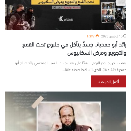
15 نوفمبر، 2025
1٬392
رائد أبو حمدية.. جسدٌ يتآكل في جلبوع تحت القمع
والتجويع ومرض السكابيوس
يقف سجن جلبوع اليوم شاهدًا على تعب جسد الأسير المقدسي رائد صالح أبو
حمدية (49 عامًا)، الذي تتساقط صحته عامًا…
أكمل القراءة »