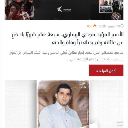
13 نوفمبر، 2025
835
الأسير المؤبد مجدي الريماوي.. سبعة عشر شهرًا بلا خبرٍ
عن عائلته ولم يصله نبأ وفاة والدته
لم يعد مصطلح العزل مجرد إجراءٍ عقابيٍّ يُبقي الأسير وحيدًا خلف الجدران، بل تحوّل
إلى سياسةٍ تعكس جوهر الجريمة التي…
أكمل القراءة »