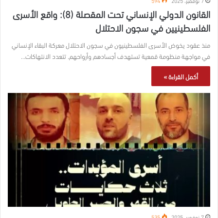
7 نوفمبر، 2025
594
القانون الدولي الإنساني تحت المقصلة (8): واقع الأسرى
الفلسطينيين في سجون الاحتلال
منذ عقود يخوض الأسرى الفلسطينيون في سجون الاحتلال معركة البقاء الإنساني
في مواجهة منظومة قمعية تستهدف أجسادهم وأرواحهم. تتعدد الانتهاكات…
أكمل القراءة »
7 نوفمبر، 2025
535