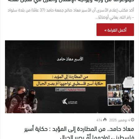
أكد مكتب إعلام الأسرى أن الأسير معاذ صالح جمعة حامد (37 عامًا) من بلدة سلواد
– رام الله، يعاني أوضاعًا…
أكمل القراءة »
4 نوفمبر، 2025
414
معاذ حامد.. من المطاردة إلى المؤبد : حكاية أسير
فلسطيني تواجهها أمّ بصبر الجبال