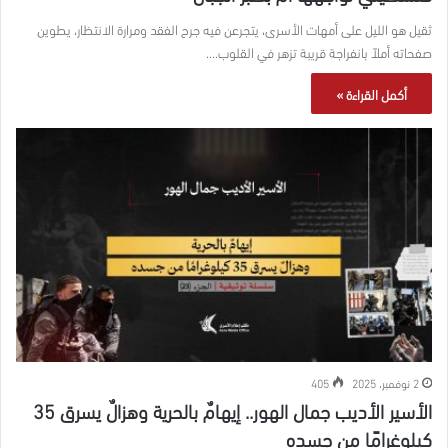
ثقيل هو الليل على أمهات الأسرى، يتجرعن فيه جرح الفقد ومرارة الانتظار، يطوين
صفحاته أملاً بانفراجة قريبة تزهر في القلوب.…
أكمل القراءة »
2 نوفمبر، 2025
405
الأسير الأديب جمال الهور.. إيهامٌ بالحرية وهزالٌ يسرق 35
كيلوغرامًا من جسده