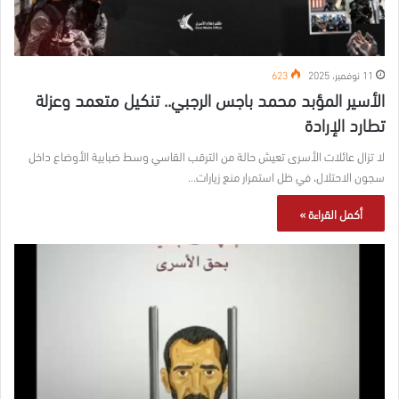
11 نوفمبر، 2025
623
الأسير المؤبد محمد باجس الرجبي.. تنكيل متعمد وعزلة
تطارد الإرادة
لا تزال عائلات الأسرى تعيش حالة من الترقب القاسي وسط ضبابية الأوضاع داخل
سجون الاحتلال، في ظل استمرار منع زيارات…
أكمل القراءة »