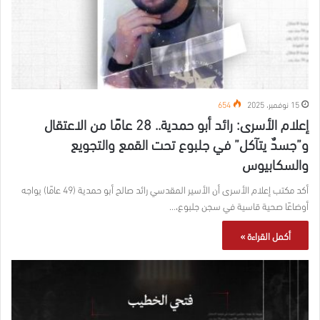
15 نوفمبر، 2025
654
إعلام الأسرى: رائد أبو حمدية.. 28 عامًا من الاعتقال
و”جسدٌ يتآكل” في جلبوع تحت القمع والتجويع
والسكابيوس
أكد مكتب إعلام الأسرى أن الأسير المقدسي رائد صالح أبو حمدية (49 عامًا) يواجه
أوضاعًا صحية قاسية في سجن جلبوع،…
أكمل القراءة »