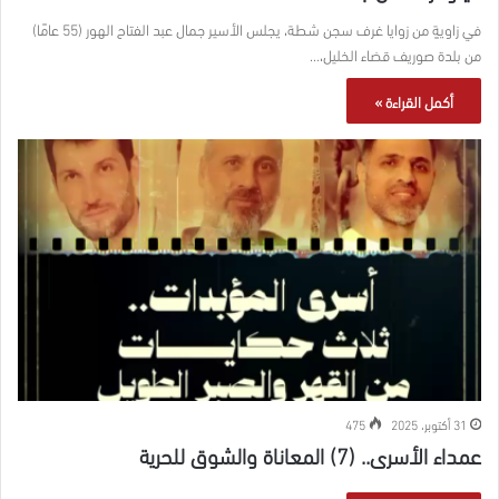
في زاويةٍ من زوايا غرف سجن شطة، يجلس الأسير جمال عبد الفتاح الهور (55 عامًا)
من بلدة صوريف قضاء الخليل،…
أكمل القراءة »
31 أكتوبر، 2025
475
عمداء الأسرى.. (7) المعاناة والشوق للحرية