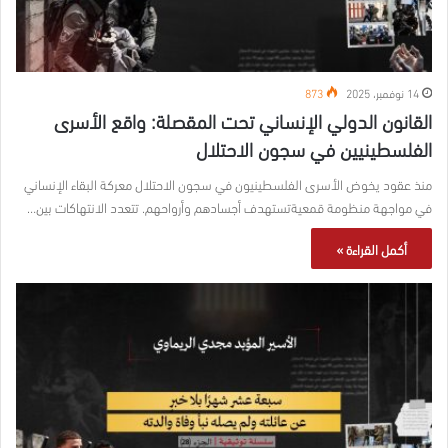
14 نوفمبر، 2025
873
القانون الدولي الإنساني تحت المقصلة: واقع الأسرى
الفلسطينيين في سجون الاحتلال
منذ عقود يخوض الأسرى الفلسطينيون في سجون الاحتلال معركة البقاء الإنساني
في مواجهة منظومة قمعيةتستهدف أجسادهم وأرواحهم. تتعدد الانتهاكات بين…
أكمل القراءة »