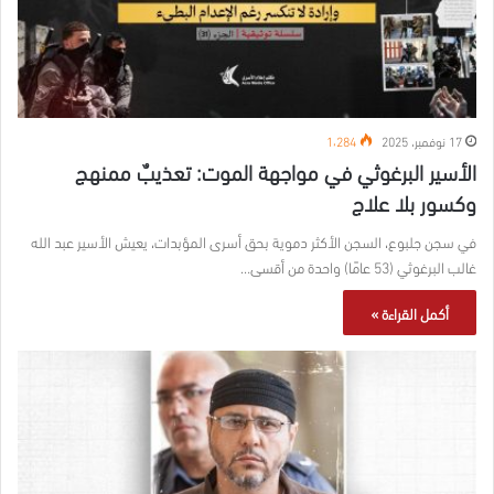
17 نوفمبر، 2025
1٬284
الأسير البرغوثي في مواجهة الموت: تعذيبٌ ممنهج
وكسور بلا علاج
في سجن جلبوع، السجن الأكثر دموية بحق أسرى المؤبدات، يعيش الأسير عبد الله
غالب البرغوثي (53 عامًا) واحدة من أقسى…
أكمل القراءة »