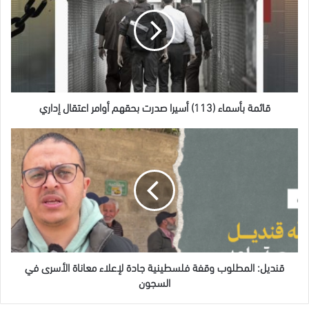
(113)
أسيرا
صدرت
بحقهم
أوامر
اعتقال
إداري
قائمة بأسماء (113) أسيرا صدرت بحقهم أوامر اعتقال إداري
قنديل:
المطلوب
وقفة
فلسطينية
جادة
لإعلاء
معاناة
الأسرى
في
السجون
قنديل: المطلوب وقفة فلسطينية جادة لإعلاء معاناة الأسرى في
السجون