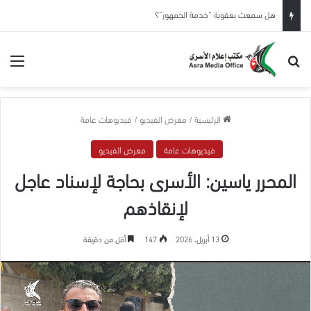
هل سمعت بعقوبة “خدمة الجمهور”؟
بحث عن
الق
الرئيسية
/
معرض الفيديو
/
فيديوهات عامة
فيديوهات عامة
معرض الفيديو
المحرر ياسين: الأسرى بحاجة لإسناد عاجل
لإنقاذهم
13 أبريل، 2026
147
أقل من دقيقة
مشغل
الفيديو