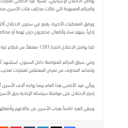
يواصل الاحتلال الإسرائيلي، عشية عيد الأضحى المبا
والجرائم الممنهجة التي طالت مختلف فئات الأسرى منذ 
إدارياً، بينهم نساء وأطفال، محتجزون دون تهمة أو محاكم
كما يواصل الاحتلال احتجاز 1283 معتقلاً من قطاع غزة تحت تصنيف “المقاتلين غير الشرعيين”، في إطار سياسات استثنائية تحرمهم من أبسط الحقوق القانونية والإنسانية.
وتصاعد المخاوف من تعرض المعتقلين لعمليات تعذيب 
ويأتي عيد الأضحى هذا العام بينما يواجه آلاف الأسرى أ
إصرار الاحتلال على مواصلة سياساته الإبادية بحق ال
ويبقى العيد ناقصاً بغياب الأسرى عن عائلاتهم وأطفالهم، 
فيسبوك
‫X
لينكدإن
بينتيريس