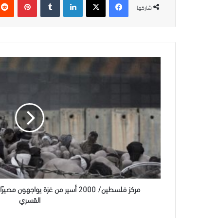
شاركها
مركز
فلسطين/
2000
أسير
من
غزة
يواجهون
مصيرًا
مجهولًا
بين
الإعدام
والإخفاء
القسري
مركز فلسطين/ 2000 أسير من غزة يواجهو
القسري