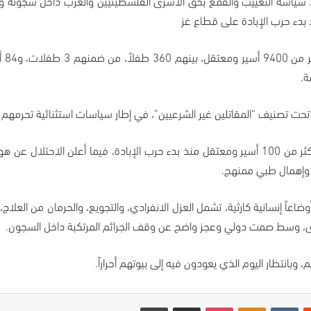
رك، سياسة التغييب والقمع بحق الأسرى الفلسطينيين والعرب داخل سجونه
بدء حرب الإبادة على قطاع غز
ة.
وإهمال طبي ممنهج.
وضاعاً إنسانية كارثية، تشمل العزل الانفرادي، والتجويع، والحرمان من ال
أسرى، وسط صمت دولي وعجز واضح عن وقف الجرائم المرتكبة داخل السجون.
وبانتظار اليوم الذي يعودون فيه إلى بيوتهم أحراراً.
ت
Odnoklassniki
‫Pocket
مشاركة عبر البريد
طباعة