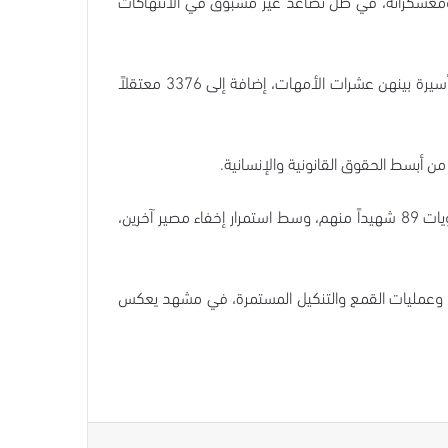
 ومعسكراته، في ظل تصاعد غير مسبوق في الانتهاكات
ووفق المعطيات الأخيرة، يقبع في سجون الاحتلال أكثر من 9400 أسير ومعتقل، بينهم 360 طفلاً، من ضمنهم 3 طفلات، و84 أسيرة بينهن عشرات الأمهات، إضافة إلى 3376 معتقلاً
وفي سياق الجرائم المتواصلة داخل السجون، استشهد أكثر من 100 أسير ومعتقل منذ بدء حرب الإبادة، فيما أعلن الاحتلال عن هويات 89 شهيداً منهم، وسط استمرار إخفاء مصير آخرين،
علاج، وعمليات القمع والتنكيل المستمرة، في مشهد يعكس