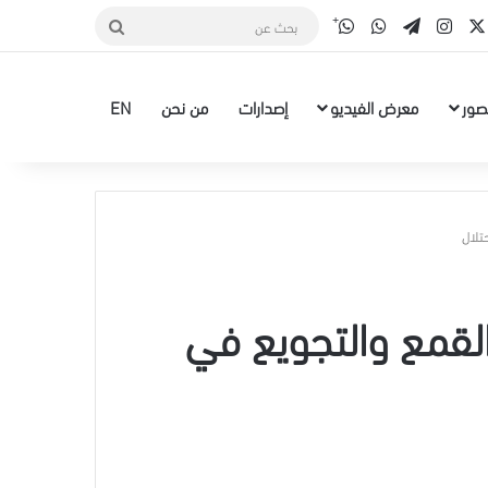
قناة الواتس أب
‫X
سبوك
انستقرام
تيلقرام
واتساب
بحث
عن
صور
معرض الفيديو
إصدارات
من نحن
EN
940 أسير يواجهون القمع والتجويع في