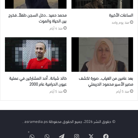
الساعات الأخيرة
محمد حميد ..دخل السجن طفلاً..فخرج
بين الحياة والموت
منذ يوم واحد
منذ 4 أيام
بعد عامين من الغياب.. صورة تكشف
خالد شبانة.. أحد المشاركين في عملية
مصير الأسير محمود الدريملي
عيون الحرامية عام 2000
منذ 5 أيام
منذ 5 أيام
© حقوق النشر 2026، جميع الحقوق محفوظة asramedia.ps .
فيسبوك
‫X
انستقرام
تيلقرام
واتساب
قناة