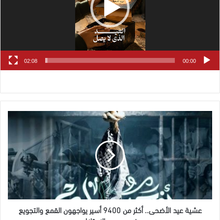
02:08
00:00
عشية
عيد
الأضحى..
أكثر
من
9400
أسير
يواجهون
القمع
والتجويع
عشية عيد الأضحى.. أكثر من 9400 أسير يواجهون القمع والتجويع
في