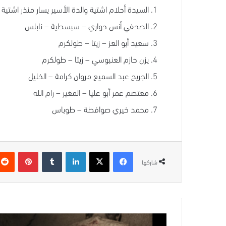
السيدة أحلام اشتية والدة الأسير يسار منذر اشتية
الصحفي أنس حواري – سبسطية – نابلس
سعيد أبو العز – زيتا – طولكرم
يزن حازم العنبوسي – زيتا – طولكرم
الجريح عبد السميع مروان كرامة – الخليل
معتصم عمر أبو عليا – المغير – رام الله
محمد خيري صوافطة – طوباس
فيسبوك
‫X
لينكدإن
بينتيريس
شاركها
كرم