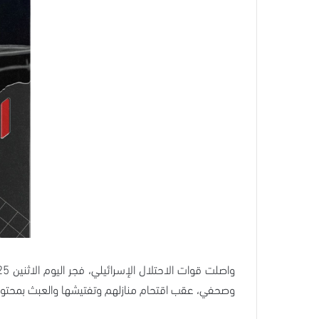
وصحفي، عقب اقتحام منازلهم وتفتيشها والعبث بمحتويا