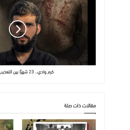
وادي..
23
شهرًا
بين
التعذيب
والسجون
كرم وادي.. 23 شهرًا بين التعذيب والسجون
مقالات ذات صلة