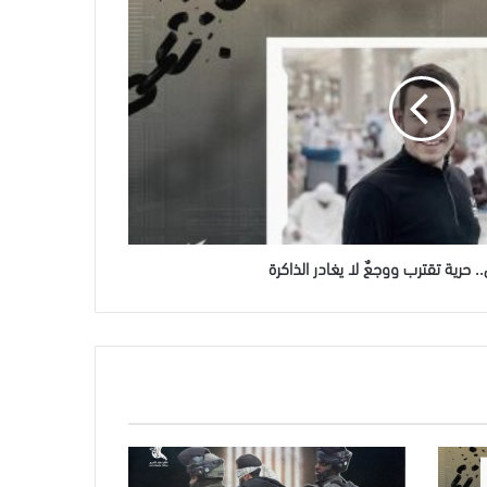
حرية تقترب ووجعٌ لا يغادر الذاكرة