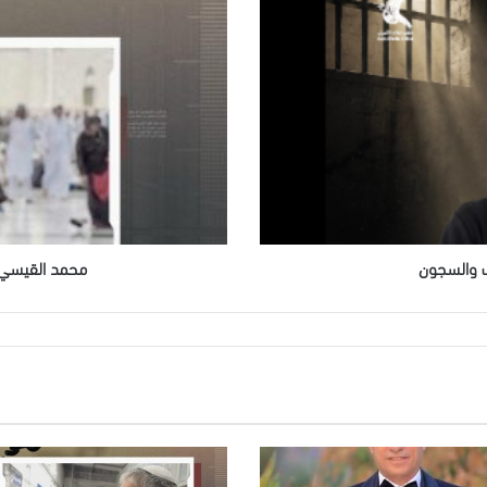
القيسي..
حرية
تقترب
ووجعٌ
لا
يغادر
الذاكرة
محمد القيسي.. 