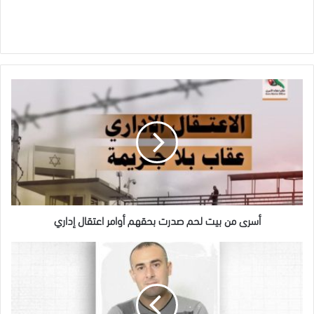
أسرى
من
بيت
لحم
صدرت
بحقهم
أوامر
اعتقال
إداري
أسرى من بيت لحم صدرت بحقهم أوامر اعتقال إداري
إعلام
الأسرى:
الأسير
صالح
منصور