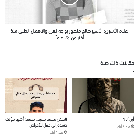
يواجه
العزل
والإهمال
الطبي
منذ
إعلام الأسرى: الأسير صالح منصور يواجه العزل والإهمال الطبي منذ
أكثر
أكثر من 23 عاماً
من
23
عاماً
مقالات ذات صلة
أين أنا؟
الطفل محمد حميد.. خمسة أشهر حوّلت
جسده إلى حقلٍ للأمراض
منذ 3 أيام
منذ 4 أيام