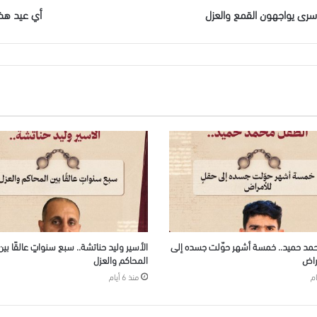
سرى يواجهون القمع والعزل
أي عيد هذا
مد حميد.. خمسة أشهر حوّلت جسده إلى
الأسير وليد حناتشة.. سبع سنواتٍ عالقًا بين
راض
المحاكم والعزل
منذ 6 أيام