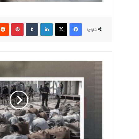
فيسبوك
‫X
لينكدإن
بينتيريس
شاركها
العيد
في
سجون
الاحتلال..
فرحة
مغيبة
وآلاف
الأسرى
يواجهون
القمع
والعزل