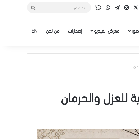
قناة الواتس أب
‫X
سبوك
انستقرام
تيلقرام
واتساب
بحث
عن
صور
معرض الفيديو
إصدارات
من نحن
EN
مان
 للعزل والحرمان