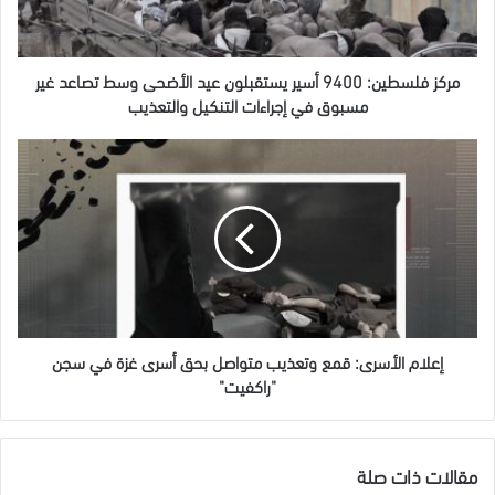
الأضحى
وسط
تصاعد
غير
مركز فلسطين: 9400 أسير يستقبلون عيد الأضحى وسط تصاعد غير
مسبوق
مسبوق في إجراءات التنكيل والتعذيب
في
إجراءات
إعلام
التنكيل
الأسرى:
والتعذيب
قمع
وتعذيب
متواصل
بحق
أسرى
غزة
في
سجن
إعلام الأسرى: قمع وتعذيب متواصل بحق أسرى غزة في سجن
"راكفيت"
"راكفيت"
مقالات ذات صلة