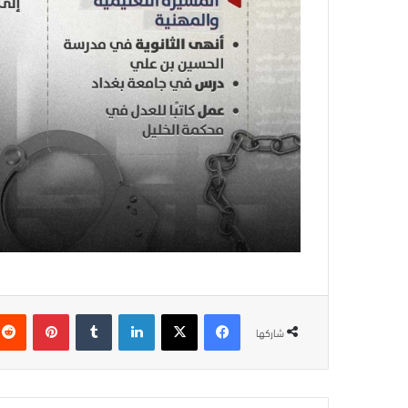
فيسبوك
‫X
لينكدإن
بينتيريس
شاركها