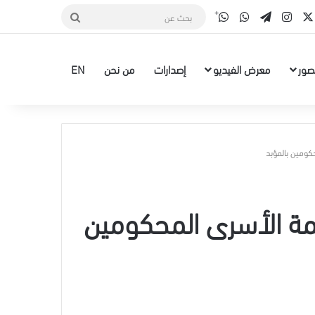
قناة الواتس أب
‫X
سبوك
انستقرام
تيلقرام
واتساب
بحث
عن
صور
معرض الفيديو
إصدارات
من نحن
EN
.. علي دنديس الرقم 118 في قائمة الأسرى المحكومين