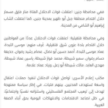
ففي محافظة جنين: اعتقلت قوات الاحتلال الفتاة منار فايق مسمار
خلال اقتحام منطقة جبل أبو ظهير بمدينة جنين، كما اعتقلت الشاب
إبراهيم أبو الشامي من المدينة.
وفي محافظة قلقيلية: اعتقلت قوات الاحتلال عددًا من المواطنين
خلال اقتحام بلدة عزون شرق قلقيلية، عُرف منهم: موسى اللبدة،
عماد موسى اللبدة، أحمد حسين أبو نضال، عصام رشيد رضوان، حذيفة
حسام رضوان، سمير شبيطة، محمد فواز شبيطة، ياسين عماد شبيطة،
مهدي العابد، مالك شبيطة أبو زعل، وزياد عماد علامة.
مكتب إعلام الأسرى: تواصل قوات الاحتلال تنفيذ حملات اعتقال
واسعة تستهدف المدنيين، بينهم فتيات، في إطار سياسة ممنهجة
تهدف إلى ترهيب المجتمع الفلسطيني واستنزافه نفسيًا واجتماعيًا،
في ظل تصاعد الاقتحامات والانتهاكات اليومية بحق أبناء الضفة
الغربية.