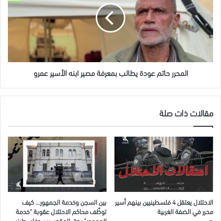
يطالب
بمعرفة
مصير
ابنه
الأسير
عمرو
المحرر حاتم عودة يطالب بمعرفة مصير ابنه الأسير عمرو
مقالات ذات صلة
الاحتلال يعتقل 4 فلسطينيين بينهم أسير
بين السجن وخدمة الجمهور… كيف
محرر في الضفة الغربية
توظّف محاكم الاحتلال عقوبة “خدمة
الجمهور” بحق المقدسيين وفلسطينيي