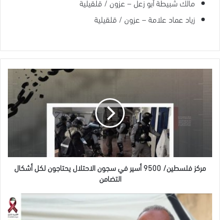
مالك شبيطة أبو زعل – عزون / قلقيلية
زياد عماد علامة – عزون / قلقيلية
مركز
فلسطين/
9500
أسير
في
سجون
الاحتلال
يحتاجون
لكل
أشكال
مركز فلسطين/ 9500 أسير في سجون الاحتلال يحتاجون لكل أشكال
التضامن
التضامن
المحرر
حاتم
عودة