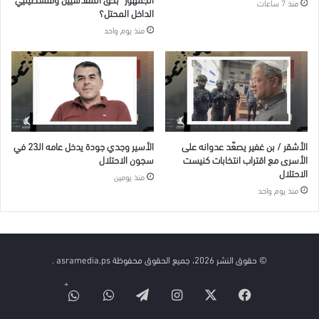
منذ 7 ساعات
الداخل المحتل؟
منذ يوم واحد
الأشقر / بن غفير يصعّد عدوانه على
الأسير وجدي جودة يدخل عامه الـ23 في
الأسرى مع اقتراب انتخابات كنيست
سجون الاحتلال
الاحتلال
منذ يومين
منذ يوم واحد
© حقوق النشر 2026، جميع الحقوق محفوظة asramedia.ps .
فيسبوك
‫X
انستقرام
تيلقرام
واتساب
قناة