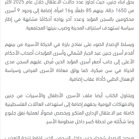
بحق أبناء جنين، حيث تجاوز عدد حالات الاعتقال خلال عام 2025 أكثر
من 1650 حالة، بينهم 85 طفلًا و16 امرأة، إضافة إلى وجود 9 أسرى
محكومين بالسجن المؤبد وعدد آخر يواجه أحكامًا مشابهة في إطار
سياسة تستهدف استنزاف المدينة وضرب بنيتها المجتمعية.
ويسلط الإصدار الضوء على نماذج بارزة في الحركة الأسيرة من بينهم
أقدم أسرى جنين عبد الجبار الشمالي وأسرى المؤبدات أصحاب الأحكام
الأعلى إلى جانب أصغر أسرى المؤبد الذين فُرض عليهم السجن مدى
الحياة في سن مبكرة، كما يوثق معاناة الأسرى المرضى وسياسة
الإهمال الطبي كأداة عقاب إضافية.
ويتناول الكتاب أيضا ملف الأسرى الأطفال والأسيرات من جنين
والانتهاكات اليومية بحقهم إضافة إلى استهداف العائلات الفلسطينية
كاملة عبر الاعتقال الإداري المتكرر ويخصص فصولًا لعملية نفق جلبوع
وما شكّلته من لحظة كسر داخل منظومة الأسر.
ويرصد الإصدار شهداء جنين داخل السجون، الذين ارتقوا نتيجة التعذيب