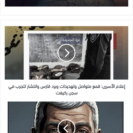
إعلام
الأسرى:
قمع
متواصل
وتهديدات
وبرد
قارس
وانتشار
للجرب
في
إعلام الأسرى: قمع متواصل وتهديدات وبرد قارس وانتشار للجرب في
سجن
سجن ركيفت
ركيفت
علي
الذي
سبقته
روحه
إلى