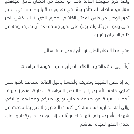
ولقد خرج شهيدنا القائد ناصر أبو حميد من أحضان عائلةٍ مجاهدةٍ
مقاومةٍ مناضلة، لم تتأخر يومًا في تقديم دمائها وجهدها في سبيل
تحرير الوطن من دنس المحتل الغاشم المجرم، الذي لا زال يخشى ناصر
حتى وهو شهيدًا، ولم يجرؤ على تحرير جسده بعد أن تحررت روحه من
ظلم السجان وقهره.
وفي هذا المقام الجلل، نود أن نوصل عدة رسائل:
أولًا: إلى عائلة الشهيد القائد ناصر أبو حميد الكريمة المجاهدة:
إننا إذ ننعى الشهيد ونعزيكم وأنفسنا برحيل القائد المجاهد ناصر؛ ننقل
تعازي كافة الأسرى إلى عائلتكم المجاهدة الصابرة، وتعجز حروف
أبجديتنا العربية عن صياغة كلماتٍ توازي صبركم وعطاءكم وثباتكم،
وإلى أمه الصابرة المحتسبة كل كلمات التقدير والاعتزاز بما قدمت من
شهداء وأسرى، ولم يثنها ذلك يومًا بل زاد من صبرها وإقدامها على
تحدي العدو المجرم الغاشم.