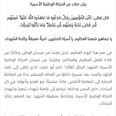
بيان صادر عن الحركة الوطنية الأسيرة
قال تعالى: {مِّنَ الْمُؤْمِنِينَ رِجَالٌ صَدَقُوا مَا عَاهَدُوا اللَّهَ عَلَيْهِ ۖ فَمِنْهُم
مَّن قَضَىٰ نَحْبَهُ وَمِنْهُم مَّن يَنتَظِرُ ۖ وَمَا بَدَّلُوا تَبْدِيلًا}.
يا جماهير شعبنا العظيم، يا أسرانا الصابرين، تحيةً معبقةً برائحة الشهداء.
في فجر هذا اليوم العظيم، ترجل فارسًا من فرسان الوطن، وقائدًا من
قادة العمل المقاوم والمكافح، وفارسًا من فرسان الحركة الوطنية
الأسيرة، الشهيد البطل القائد/ ناصر أبو حميد، الذي ارتقى إلى علياء
الخلود والمجد بعد مسيرةٍ حافلةٍ من العطاء المستمر، بدءًا من انتفاضة
الحجارة إلى انتفاضة الأقصى قائدًا مشتبكًا مع العدو وأعوانه في كل
الساحات خارج السجن وداخله، لينضم إلى قافلة شهداء شعبنا وشهداء
الحركة الوطنية الأسيرة، وملتحقًا بشقيقه الشهيد عبد المنعم صائد
الشاباك.