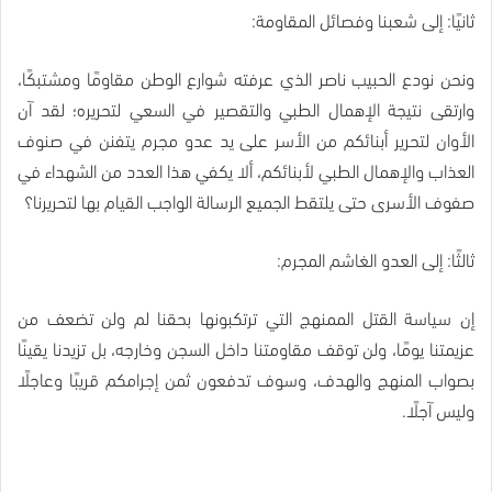
ثانيًا: إلى شعبنا وفصائل المقاومة:
ونحن نودع الحبيب ناصر الذي عرفته شوارع الوطن مقاومًا ومشتبكًا،
وارتقى نتيجة الإهمال الطبي والتقصير في السعي لتحريره؛ لقد آن
الأوان لتحرير أبنائكم من الأسر على يد عدو مجرم يتفنن في صنوف
العذاب والإهمال الطبي لأبنائكم، ألا يكفي هذا العدد من الشهداء في
صفوف الأسرى حتى يلتقط الجميع الرسالة الواجب القيام بها لتحريرنا؟
ثالثًا: إلى العدو الغاشم المجرم:
إن سياسة القتل الممنهج التي ترتكبونها بحقنا لم ولن تضعف من
عزيمتنا يومًا، ولن توقف مقاومتنا داخل السجن وخارجه، بل تزيدنا يقينًا
بصواب المنهج والهدف، وسوف تدفعون ثمن إجرامكم قريبًا وعاجلًا
وليس آجلًا.