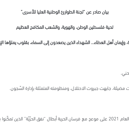
بيان صادر عن “لجنة الطوارئ الوطنية العليا للأسرى”
تحية فلسطين الوطن، والهوية، والشعب المكافح العظيم
 وإيمان أهل العطاء… الشهداء الذين يصعدون إلى السماء، بقلوب يملؤها الإي
نحني.
ت مضيئة، جابهت جبروت الاحتلال، ومنظومته المتمثلة بإدارة السّجون.
يا جماهير شعبنا الأبيّ لقد كنتم في السادس من أيلول العام 2021 على موعدٍ مع فرسان الحرية أبطال