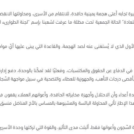
 الأسيرة تجابه أعتى هجمة يمينية حاقدة، للانتقام من الأسرى، ومحاولتها ال
تعادة” الحالة الجمعية تحت مظلة ما عرفت لشعبنا بإسم “لجنة الطوارىء ال
لأول الذي لا يُستغنى عنه لصد الهجمة، والقاعدة التي يبنى عليها أيّ مو
ان في الدفاع عن الحقوق والمكتسبات، وفعليًا لقد تمكّنا بالوحدة، دفع إدا
 بأقصى درجات التأهب، والجهوزية للعطاء، والتضحية في سبيل مواجهة السّجا
للوحدة أعداء وأن الاحتلال وأجهزة مخابراته الحاقدة، وأعوانهم العملاء يقف
ا الإطار تأتي المحاولة البائسة والمشبوهة بالمساس بالأخ المناضل منسق “
ة السّجون وأعوانها فقط، أثبتت مدى التأثير، والقوة التي تركتها وحدة الأس