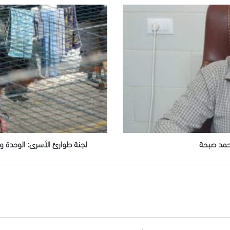
لجنة
طوارئ
الأسرى:
الوحدة
والقرار
الجماعي
هما
صمام
الأمان
للدفاع
عن
حقوقنا
محمد صبحة
لجنة طوارئ الأسرى: الوحدة وا