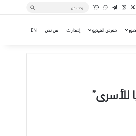
قناة الواتس أب
‫X
سبوك
انستقرام
تيلقرام
واتساب
بحث
عن
صور
معرض الفيديو
إصدارات
من نحن
EN
ا للأسرى”