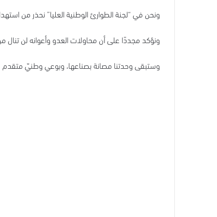
ونحن في “لجنة الطوارئ الوطنية العليا” نحذر من استه
ونؤكد مجددًا على أن محاولات العدو وأعوانه لن تنال من و
وستبقى وحدتنا مصانة بصناعها، وبوعي وطنيّ متقدم سي