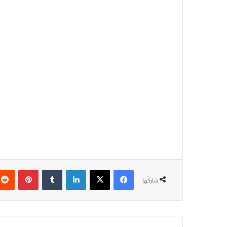
فيسبوك
‫X
لينكدإن
بينتيريس
شاركها