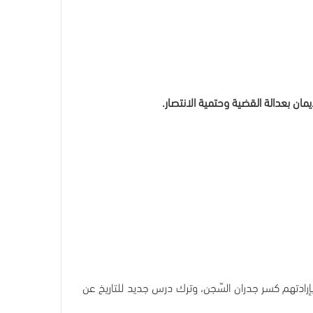
مان بعدالة القضية وحتمية الانتصار.
 “نفق الحرّيّة” الذين تمكّنوا بإرادتهم كسر جدران السّجن، وترك درس جديد للتاريخ عن