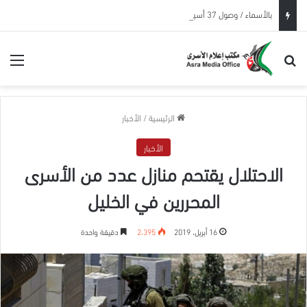
بالأسماء / وصول 37 أسيرًا محررًا إلى قطاع غزة بعد الإفراج عنهم من سجون الاحتلال
بحث عن
الق
الرئيسية
/
الأخبار
الأخبار
الاحتلال يقتحم منازل عدد من الأسرى
المحررين في الخليل
16 أبريل، 2019
2٬395
دقيقة واحدة