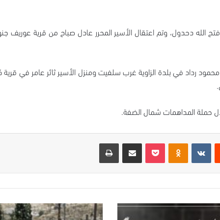
تح الله دحدول، وتم اعتقال الأسير المحرر عادل صباح من قرية عوريف جن
حمود رداد في بلدة الزاوية غرب سلفيت ومنزل الأسير ثائر عامر في قرية 
.
ال حملة المداهمات شمال الضفة.
ت
Odnoklassniki
‫Pocket
مشاركة عبر البريد
طباعة
الاحتلال
يقتحم