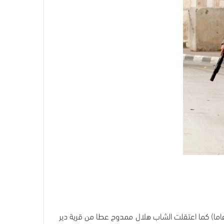
مراسل مكتب إعلام الأسرى إن قوات الاحتلال داهمت قرية دير نظام غرب رام الله واعتقلت الفتى محمد راغب التميمي (16 عاما) كما اعتقلت الشاب هلال ممدوح عطا من قرية دير