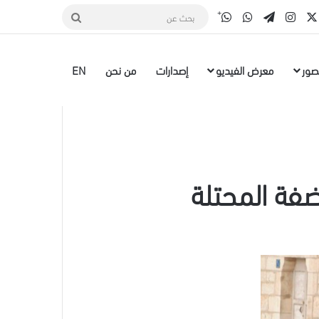
قناة الواتس أب
‫X
سبوك
انستقرام
تيلقرام
واتساب
بحث
عن
صور
معرض الفيديو
إصدارات
من نحن
EN