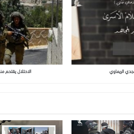
منازل
عدد
من
الأسرى
المحررين
في
الخليل
جدي الريماوي
الاحتلال يقتحم من