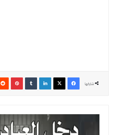
فيسبوك
‫X
لينكدإن
بينتيريس
شاركها
دخل
العيادة
حيًّا…