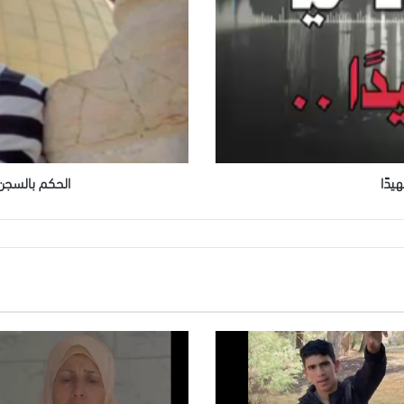
سنوات
بحق
الأسير
ربيع
عصفور
يدًا
الحكم بالسجن 9 سنوات بحق الأسير ربيع عص