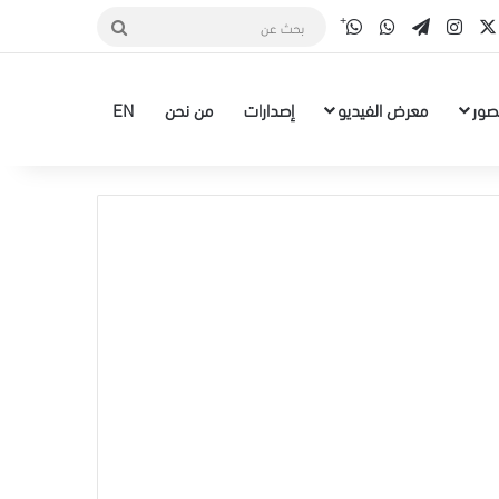
قناة الواتس أب
‫X
سبوك
انستقرام
تيلقرام
واتساب
بحث
عن
صور
معرض الفيديو
إصدارات
من نحن
EN