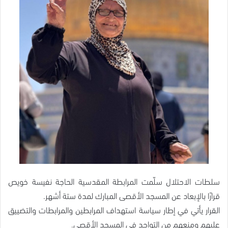
سلطات الاحتلال سلّمت المرابطة المقدسية الحاجة نفيسة خويص
قرارًا بالإبعاد عن المسجد الأقصى المبارك لمدة ستة أشهر.
القرار يأتي في إطار سياسة استهداف المرابطين والمرابطات والتضييق
عليهم ومنعهم من التواجد في المسجد الأقصى.