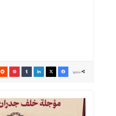
فيسبوك
‫X
لينكدإن
بينتيريس
شاركها
الصحفية
إسلام
عمارنة..