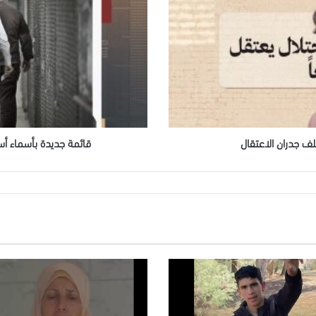
أسرى
صدرت
بحقهم
أوامر
اعتقال
إداري
جديدة
ف جدران الاعتقال
قائمة جديدة بأسماء أس