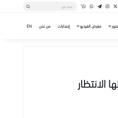
قناة الواتس أب
‫X
سبوك
انستقرام
تيلقرام
واتساب
بحث
عن
صور
معرض الفيديو
إصدارات
من نحن
EN
 الانتظار