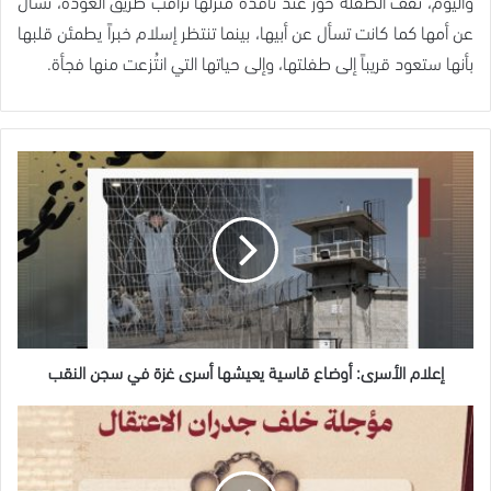
واليوم، تقف الطفلة حور عند نافذة منزلها تراقب طريق العودة، تسأل
عن أمها كما كانت تسأل عن أبيها، بينما تنتظر إسلام خبراً يطمئن قلبها
بأنها ستعود قريباً إلى طفلتها، وإلى حياتها التي انتُزعت منها فجأة.
إعلام
الأسرى:
أوضاع
قاسية
يعيشها
أسرى
غزة
في
سجن
النقب
إعلام الأسرى: أوضاع قاسية يعيشها أسرى غزة في سجن النقب
الصحفية
إسلام
عمارنة..
أمومة