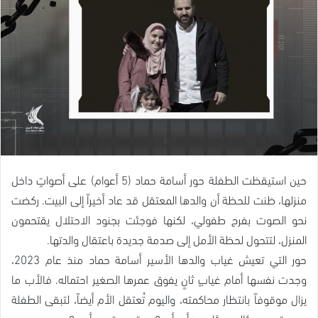
حين استيقظت الطفلة حور أسامة حماد (5 أعوام) على أصواتٍ داخل
منزلها، ظنت للحظة أن والدها المعتقل قد عاد أخيراً إلى البيت. ركضت
نحو الصوت بفرح طفولي، لكنها فوجئت بجنود الاحتلال يقتحمون
المنزل، لتتحول لحظة الأمل إلى صدمة جديدة باعتقال والدتها.
حور التي تعيش غياب والدها الأسير أسامة حماد منذ عام 2023،
وجدت نفسها أمام غيابٍ ثانٍ يفوق عمرها الصغير احتماله. فالأب ما
يزال موقوفاً بانتظار محاكمته، واليوم تُعتقل الأم أيضاً، لتبقى الطفلة