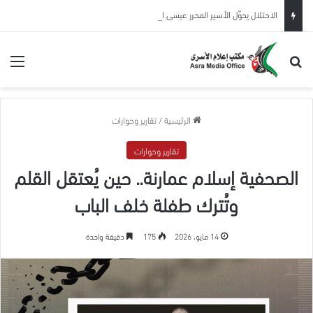
الاحتلال يحوّل الأسير المحرر عيسى البطاط من بيت لحم للاعتقال الإداري لمدة 6 شهور
بحث عن
الق
الرئيسية
/
تقارير وحوارات
تقارير وحوارات
الصحفية إسلام عمارنة.. حين يُعتقل القلم
وتُترك طفلة خلف الباب
14 مايو، 2026
175
دقيقة واحدة