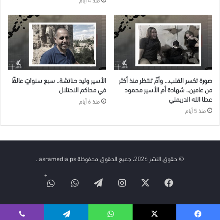
صورة تكسر القلب… وأمّ تنتظر منذ أكثر
الأسير وليد حناتشة.. سبع سنواتٍ عالقًا
من عامين.. شهادة أم الأسير محمود
في محاكم الاحتلال
عطا الله الدريملي
منذ 6 أيام
منذ 5 أيام
© حقوق النشر 2026، جميع الحقوق محفوظة asramedia.ps .
فيسبوك
‫X
انستقرام
تيلقرام
واتساب
قناة
الواتس