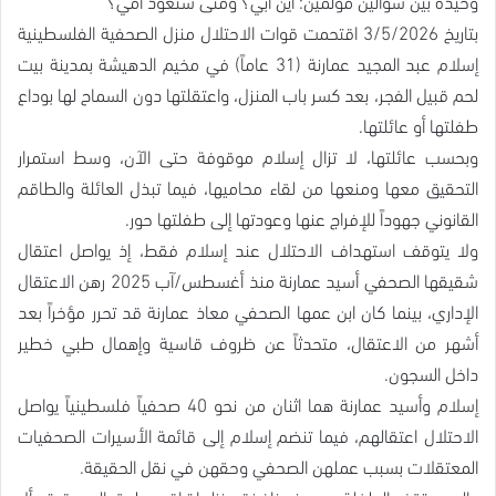
وحيدة بين سؤالين مؤلمين: أين أبي؟ ومتى ستعود أمي؟
بتاريخ 3/5/2026 اقتحمت قوات الاحتلال منزل الصحفية الفلسطينية
إسلام عبد المجيد عمارنة (31 عاماً) في مخيم الدهيشة بمدينة بيت
لحم قبيل الفجر، بعد كسر باب المنزل، واعتقلتها دون السماح لها بوداع
طفلتها أو عائلتها.
وبحسب عائلتها، لا تزال إسلام موقوفة حتى الآن، وسط استمرار
التحقيق معها ومنعها من لقاء محاميها، فيما تبذل العائلة والطاقم
القانوني جهوداً للإفراج عنها وعودتها إلى طفلتها حور.
ولا يتوقف استهداف الاحتلال عند إسلام فقط، إذ يواصل اعتقال
شقيقها الصحفي أسيد عمارنة منذ أغسطس/آب 2025 رهن الاعتقال
الإداري، بينما كان ابن عمها الصحفي معاذ عمارنة قد تحرر مؤخراً بعد
أشهر من الاعتقال، متحدثاً عن ظروف قاسية وإهمال طبي خطير
داخل السجون.
إسلام وأسيد عمارنة هما اثنان من نحو 40 صحفياً فلسطينياً يواصل
الاحتلال اعتقالهم، فيما تنضم إسلام إلى قائمة الأسيرات الصحفيات
المعتقلات بسبب عملهن الصحفي وحقهن في نقل الحقيقة.