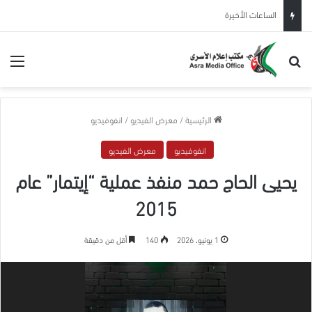
الساعات الأخيرة
بحث عن
الق
الرئيسية
/
معرض الفيديو
/
انفوفيديو
انفوفيديو
معرض الفيديو
يحيى الحاج حمد منفذ عملية “إيتمار” عام
2015
1 يونيو، 2026
140
أقل من دقيقة
مشغل
الفيديو