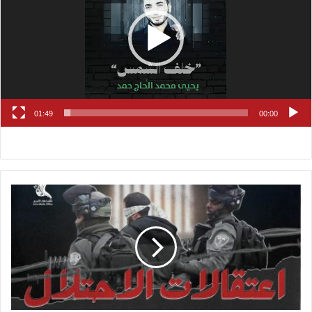
01:49
00:00
بالأسماء..
الاحتلال
يعتقل
17
مواطنًا
بينهم
فتى
ومعتقل
كفيف