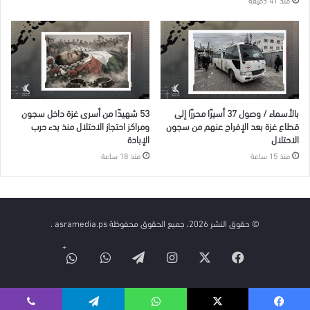
بالأسماء / وصول 37 أسيرًا محررًا إلى
53 شهيدًا من أسرى غزة داخل سجون
قطاع غزة بعد الإفراج عنهم من سجون
ومراكز احتجاز الاحتلال منذ بدء حرب
الاحتلال
الإبادة
منذ 15 ساعة
منذ 18 ساعة
© حقوق النشر 2026، جميع الحقوق محفوظة asramedia.ps .
فيسبوك
‫X
انستقرام
تيلقرام
واتساب
قناة
الواتس