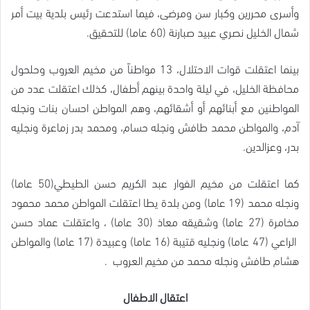
وأسرى محررين وكبار سن ومرضى، فيما استدعت رئيس بلدية بيت أمر
شمال الخليل نصري عبيد صبارنة (60 عاما) للتحقيق.
بينما اعتقلت قوات الاحتلال، 13 مواطناً من مخيم العروب وحلحول
محافظة الخليل، في ليلة واحدة بينهم أطفال، كذلك اعتقلت عدد من
المواطنين مع أبنائهم أو أشقائهم، وهم المواطن احسان بنات ونجله
آدم، والمواطن محمد طافش ونجله حسام، ومحمد بدر زماعرة ونجليه
بدر، وعزالدين.
كما اعتقلت من مخيم الفوار عبد الكريم حسن الطيطي(50 عاما)
ونجله محمد (19 عاما) ومن بلدة يطا اعتقلت المواطن محمد محمود
مخامرة (27 عاما) وشقيقه معاذ (30 عاما) ، واعتقلت عماد حسن
الراعي (47 عاما) ونجليه قتيبة (16 عاما) وعبيدة (17 عاما) والمواطن
هشام طافش ونجله محمد من مخيم العروب .
اعتقال الاطفال