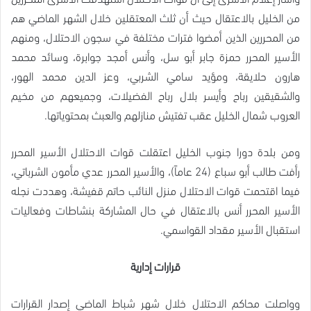
من الخليل بالاعتقال حيث أن ثلث المعتقلين خلال الشهر الماضي هم
من المحررين الذين أمضوا فترات مختلفة في سجون الاحتلال، ومنهم
الأسير المحرر حمزة جابر أبو سل، وأنس أمجد جوابرة، وسائد محمد
هارون حلايقة، ومؤيد سامي الشربي، وعز الدين محمد الهور،
والشقيقين رباح وأيسر بلال رباح الفضيلات، وجميعهم من مخيم
العروب شمال الخليل عقب تفتيش منازلهم والعبث بمحتوياتها.
ومن بلدة دورا جنوب الخليل اعتقلت قوات الاحتلال الأسير المحرر
رأفت طالب أبو سباع (24 عاماً)، والأسير المحرر عدي مأمون الشرباتي،
فيما اقتحمت قوات الاحتلال منزل النائب حاتم قفيشة، وهددت نجله
الأسير المحرر أنس بالاعتقال في حال المشاركة بنشاطات وفعاليات
استقبال الأسير مقداد القواسمي.
قرارات إدارية
وواصلت محاكم الاحتلال خلال شهر شباط الماضي إصدار القرارات