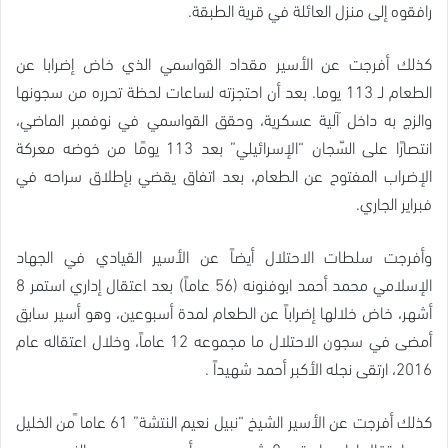
رافقوه إلى منزل العائلة في قرية الطبقة.
كذلك أفرجت عن الأسير مقداد القواسمي الذي خاض إضرابا عن
الطعام لـ 113 يوما. بعد أن احتجزته لساعات لحظة تحرره من سجونها
والزج به داخل آلية عسكرية، وحقق القواسمي في نوفمبر الماضي،
انتصارًا على السّجان “الإسرائيلي” بعد 113 يومًا من خوضه معركة
الإضراب المفتوح عن الطعام، بعد اتفاق يقضي بإطلاق سراحه في
فبراير الجاري.
وأفرجت سلطات الاحتلال أيضاً عن الأسير القيادي في الجهاد
الإسلامي محمد أحمد ابوفنونه (56 عاماً) بعد اعتقال إداري استمر 8
أشهر، خاض خلالها إضراباً عن الطعام لمدة أسبوعين، وهو أسير سابق
أمضى في سجون الاحتلال ما مجموعه 12 عاماً، وخلال اعتقاله عام
2016، ارتقى نجله الأكبر أحمد شهيداً .
كذلك أفرجت عن الأسير الشيخ “نبيل نعيم النتشة” 61 عاما ًمن الخليل