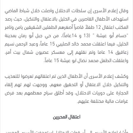
وقال إعلام الأسرى إن سلطات الاحتلال واصلت خلال شباط الماضي
استهداف الأطفال القاصرين في الخليل بالاعتقال والتنكيل، حيث رصد
المكتب اعتقال 12 طفلاً قاصراً أصغرهم الطفلين الشقيقين يامن وتامر
“حسام أبو عيشة ” (13 و 14عاماً)، من حي جبل أبو رمان بمدينة
الخليل، فيما اعتقلت محمد خالد الصليبي 15 عاماً، وعبد الرحمن نسيم
زعاقيق 14 عاما وتم نقلهم إلى معسكر عصيون شمال بيت أمر،
واعتقلت الطفل محمد نضال ابو عيشة 15 عاماً.
وكشف إعلام الأسرى أن الأطفال الذين تم اعتقالهم تعرضوا للتعذيب
والتنكيل خلال الاعتقال أو التحقيق معهم، ووجهت لهم تهم إلقاء
الحجارة على دوريات الاحتلال، وقد أطلق سراح معظمهم بعد فرض
غرامات مالية مختلفة عليهم.
اعتقال المحررين
وأشار إعلام الأسرى إلى أن قوات الاحتلال استهدفت الأسرى المحررين